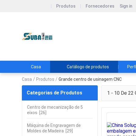
Produtos
Fornecedores
Sign in
Qingdao SUBA CNC Tec
Qingdao SUBA Tecnologia CNC Co.
Casa
Catálogo de produtos
Perf
Casa
/
Produtos
/
Grande centro de usinagem CNC
Categorias de Produtos
1 - 10 De 22
G
Centro de mecanização de 5
eixos
[26]
Máquina de Engravagem de
Moldes de Madeira
[29]