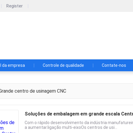
Register
hnology Co., Ltd.
, Ltd.
il da empresa
Controle de qualidade
Contate-nos
rande centro de usinagem CNC
Soluções de embalagem em grande escala Centr
Com o rápido desenvolvimento da indústria manufature
a aumentar.ligação multi-eixoOs centros de usi...