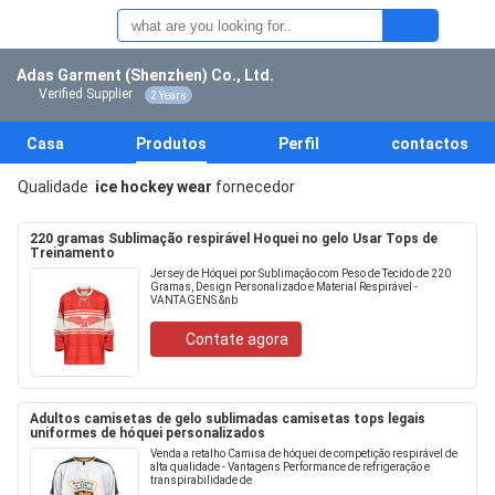
Adas Garment (Shenzhen) Co., Ltd.
Verified Supplier
2 Years
Casa
Produtos
Perfil
contactos
Qualidade
ice hockey wear
fornecedor
220 gramas Sublimação respirável Hoquei no gelo Usar Tops de
Treinamento
Jersey de Hóquei por Sublimação com Peso de Tecido de 220
Gramas, Design Personalizado e Material Respirável -
VANTAGENS &nb
Contate agora
Adultos camisetas de gelo sublimadas camisetas tops legais
uniformes de hóquei personalizados
Venda a retalho Camisa de hóquei de competição respirável de
alta qualidade - Vantagens Performance de refrigeração e
transpirabilidade de