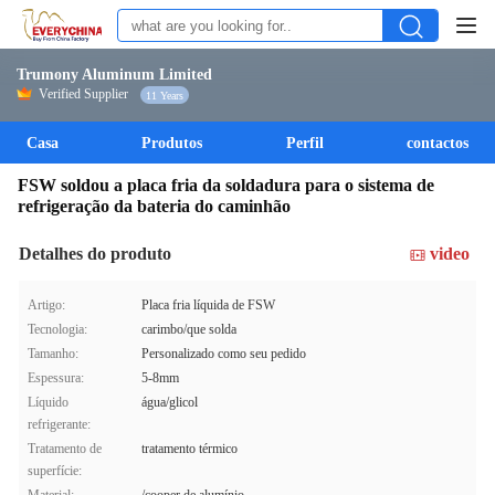
Trumony Aluminum Limited
Verified Supplier
11 Years
Casa
Produtos
Perfil
contactos
FSW soldou a placa fria da soldadura para o sistema de
refrigeração da bateria do caminhão
Detalhes do produto
video
Artigo:
Placa fria líquida de FSW
Tecnologia:
carimbo/que solda
Tamanho:
Personalizado como seu pedido
Espessura:
5-8mm
Líquido
água/glicol
refrigerante:
Tratamento de
tratamento térmico
superfície: