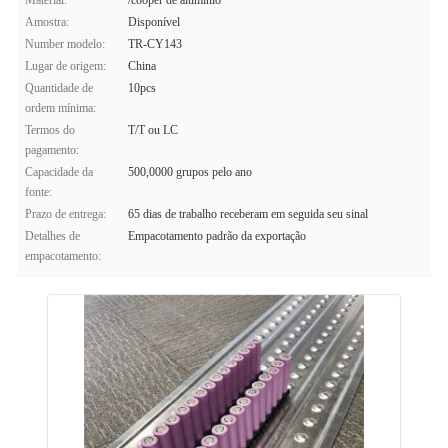
Material:
/cooper de alumínio
Amostra:
Disponível
Number modelo:
TR-CY143
Lugar de origem:
China
Quantidade de
10pcs
ordem mínima:
Termos do
T/T ou LC
pagamento:
Capacidade da
500,0000 grupos pelo ano
fonte:
Prazo de entrega:
65 dias de trabalho receberam em seguida seu sinal
Detalhes de
Empacotamento padrão da exportação
empacotamento: