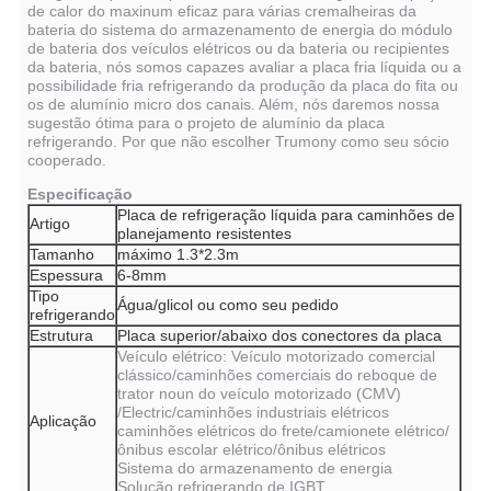
de calor do maxinum eficaz para várias cremalheiras da
bateria do sistema do armazenamento de energia do módulo
de bateria dos veículos elétricos ou da bateria ou recipientes
da bateria, nós somos capazes avaliar a placa fria líquida ou a
possibilidade fria refrigerando da produção da placa do fita ou
os de alumínio micro dos canais. Além, nós daremos nossa
sugestão ótima para o projeto de alumínio da placa
refrigerando. Por que não escolher Trumony como seu sócio
cooperado.
Especificação
Placa de refrigeração líquida para caminhões de
Artigo
planejamento resistentes
Tamanho
máximo 1.3*2.3m
Espessura
6-8mm
Tipo
Água/glicol ou como seu pedido
refrigerando
Estrutura
Placa superior/abaixo dos conectores da placa
Veículo elétrico: Veículo motorizado comercial
clássico/caminhões comerciais do reboque de
trator noun do veículo motorizado (CMV)
/Electric/caminhões industriais elétricos
Aplicação
caminhões elétricos do frete/camionete elétrico/
ônibus escolar elétrico/ônibus elétricos
Sistema do armazenamento de energia
Solução refrigerando de IGBT