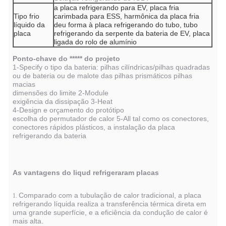
a placa refrigerando para EV, placa fria
Tipo frio
carimbada para ESS, harmônica da placa fria
líquido da
deu forma à placa refrigerando do tubo, tubo
placa
refrigerando da serpente da bateria de EV, placa
ligada do rolo de alumínio
Ponto-chave do ***** do projeto
1-Specify o tipo da bateria: pilhas cilíndricas/pilhas quadradas
ou de bateria ou de malote das pilhas prismáticos pilhas
macias
dimensões do limite 2-Module
exigência da dissipação 3-Heat
4-Design e orçamento do protótipo
escolha do permutador de calor 5-All tal como os conectores,
conectores rápidos plásticos, a instalação da placa
refrigerando da bateria
As vantagens do liqud refrigeraram placas
Comparado com a tubulação de calor tradicional, a placa
1.
refrigerando líquida realiza a transferência térmica direta em
uma grande superfície, e a eficiência da condução de calor é
mais alta.