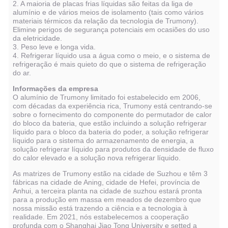
2. A maioria de placas frias líquidas são feitas da liga de
alumínio e de vários meios de isolamento (tais como vários
materiais térmicos da relação da tecnologia de Trumony).
Elimine perigos de segurança potenciais em ocasiões do uso
da eletricidade.
3. Peso leve e longa vida.
4. Refrigerar líquido usa a água como o meio, e o sistema de
refrigeração é mais quieto do que o sistema de refrigeração
do ar.
Informações da empresa
O alumínio de Trumony limitado foi estabelecido em 2006,
com décadas da experiência rica, Trumony está centrando-se
sobre o fornecimento do componente do permutador de calor
do bloco da bateria, que estão incluindo a solução refrigerar
líquido para o bloco da bateria do poder, a solução refrigerar
líquido para o sistema do armazenamento de energia, a
solução refrigerar líquido para produtos da densidade de fluxo
do calor elevado e a solução nova refrigerar líquido.
As matrizes de Trumony estão na cidade de Suzhou e têm 3
fábricas na cidade de Aning, cidade de Hefei, província de
Anhui, a terceira planta na cidade de suzhou estará pronta
para a produção em massa em meados de dezembro que
nossa missão está trazendo a ciência e a tecnologia à
realidade. Em 2021, nós estabelecemos a cooperação
profunda com o Shanghai Jiao Tong University e setted a