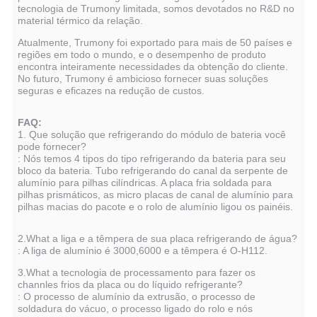
tecnologia de Trumony limitada, somos devotados no R&D no
material térmico da relação.
Atualmente, Trumony foi exportado para mais de 50 países e
regiões em todo o mundo, e o desempenho de produto
encontra inteiramente necessidades da obtenção do cliente.
No futuro, Trumony é ambicioso fornecer suas soluções
seguras e eficazes na redução de custos.
FAQ:
1. Que solução que refrigerando do módulo de bateria você
pode fornecer?
: Nós temos 4 tipos do tipo refrigerando da bateria para seu
bloco da bateria. Tubo refrigerando do canal da serpente de
alumínio para pilhas cilíndricas. A placa fria soldada para
pilhas prismáticos, as micro placas de canal de alumínio para
pilhas macias do pacote e o rolo de alumínio ligou os painéis.
2.What a liga e a têmpera de sua placa refrigerando de água?
: A liga de alumínio é 3000,6000 e a têmpera é O-H112.
3.What a tecnologia de processamento para fazer os
channles frios da placa ou do líquido refrigerante?
: O processo de alumínio da extrusão, o processo de
soldadura do vácuo, o processo ligado do rolo e nós