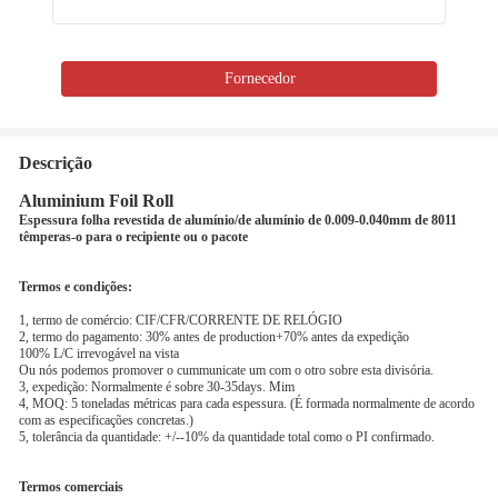
Fornecedor
Descrição
Aluminium Foil Roll
Espessura folha revestida de alumínio/de alumínio de 0.009-0.040mm de 8011
têmperas-o para o recipiente ou o pacote
Termos e condições:
1, termo de comércio: CIF/CFR/CORRENTE DE RELÓGIO
2, termo do pagamento: 30% antes de production+70% antes da expedição
100% L/C irrevogável na vista
Ou nós podemos promover o cummunicate um com o otro sobre esta divisória.
3, expedição: Normalmente é sobre 30-35days. Mim
4, MOQ: 5 toneladas métricas para cada espessura. (É formada normalmente de acordo
com as especificações concretas.)
5, tolerância da quantidade: +/--10% da quantidade total como o PI confirmado.
Termos comerciais