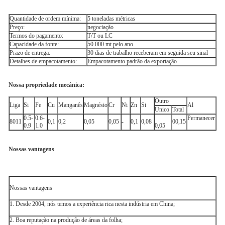
Quantidade de ordem mínima:
5 toneladas métricas
Preço:
negociação
Termos do pagamento:
T/T ou LC
Capacidade da fonte:
50.000 mt pelo ano
Prazo de entrega:
30 dias de trabalho receberam em seguida seu sinal
Detalhes de empacotamento:
Empacotamento padrão da exportação
Nossa propriedade mecânica:
Outro
Liga
Si
Fe
Cu
Manganês
Magnésio
Cr
Ni
Zn
Si
Al
Único
Total
0.5-
0.6-
Permanecer
8011
0,1
0,2
0,05
0,05
-
0,1
0,08
00,15
0.9
1.0
0,05
Nossas vantagens
Nossas vantagens
1. Desde 2004, nós temos a experiência rica nesta indústria em China;
2. Boa reputação na produção de áreas da folha;