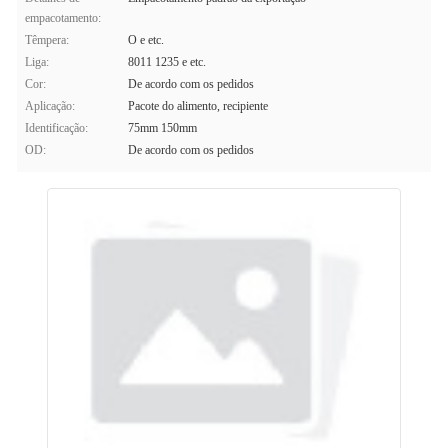
empacotamento:
Têmpera:
O e etc.
Liga:
8011 1235 e etc.
Cor:
De acordo com os pedidos
Aplicação:
Pacote do alimento, recipiente
Identificação:
75mm 150mm
OD:
De acordo com os pedidos