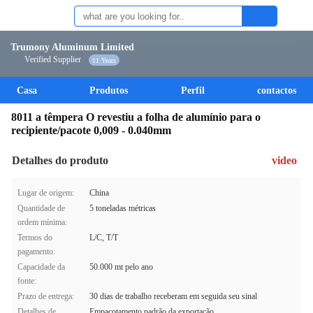
Trumony Aluminum Limited
Verified Supplier
11 Years
Casa
Produtos
Perfil
contactos
8011 a têmpera O revestiu a folha de alumínio para o
recipiente/pacote 0,009 - 0.040mm
Detalhes do produto
video
Lugar de origem:
China
Quantidade de
5 toneladas métricas
ordem mínima:
Termos do
L/C, T/T
pagamento:
Capacidade da
50.000 mt pelo ano
fonte:
Prazo de entrega:
30 dias de trabalho receberam em seguida seu sinal
Detalhes de
Empacotamento padrão da exportação