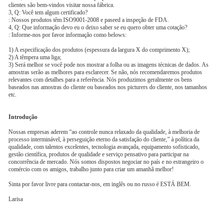
clientes são bem-vindos visitar nossa fábrica.
3, Q: Você tem algum certificado?
: Nossos produtos têm ISO9001-2008 e paseed a inspeção de FDA.
4, Q: Que informação devo eu o deixo saber se eu quero obter uma cotação?
: Informe-nos por favor informação como belows:
1) A especificação dos produtos (espessura da largura X do comprimento X);
2) A têmpera uma liga;
3) Será melhor se você pode nos mostrar a folha ou as imagens técnicas de dados. As
amostras serão as melhores para esclarecer. Se não, nós recomendaremos produtos
relevantes com detalhes para a referência. Nós produzimos geralmente os bens
baseados nas amostras do cliente ou baseados nos picturers do cliente, nos tamanhos
etc.
Introdução
Nossas empresas aderem “ao controle nunca relaxado da qualidade, à melhoria de
processo interminável, à perseguição eterno da satisfação do cliente,” à política da
qualidade, com talentos excelentes, tecnologia avançada, equipamento sofisticado,
gestão científica, produtos de qualidade e serviço pensativo para participar na
concorrência de mercado. Nós somos dispostos negociar no país e no estrangeiro o
comércio com os amigos, trabalho junto para criar um amanhã melhor!
Sinta por favor livre para contactar-nos, em inglês ou no russo é ESTÁ BEM.
Larisa