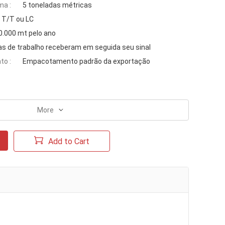
ma :
5 toneladas métricas
T/T ou LC
0.000 mt pelo ano
as de trabalho receberam em seguida seu sinal
to :
Empacotamento padrão da exportação
More
Add to Cart