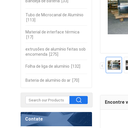
Bandeja de bateria
[33]
Tubo de Microcanal de Alumínio
[113]
Material de interface térmica
[17]
extrusões de alumínio feitas sob
encomenda
[275]
Folha de liga de alumínio
[132]
Bateria de alumínio do ar
[70]
Encontre 
Contate