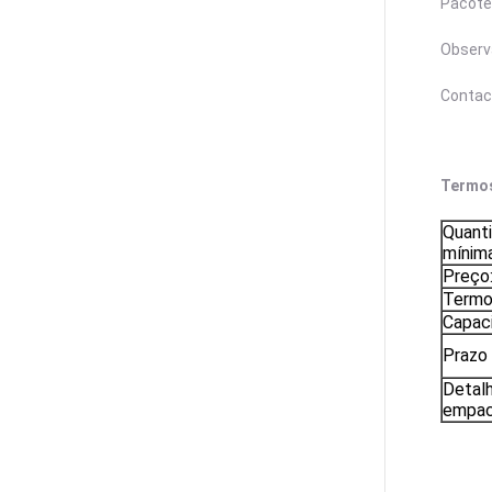
Pacote
Observa
Contac
Termos
Quant
mínima
Preço
Termo
Capaci
Prazo 
Detal
empac