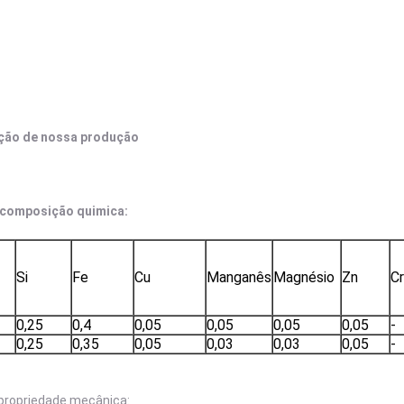
ção de nossa produção
composição quimica:
Si
Fe
Cu
Manganês
Magnésio
Zn
Cr
0,25
0,4
0,05
0,05
0,05
0,05
-
0,25
0,35
0,05
0,03
0,03
0,05
-
propriedade mecânica: