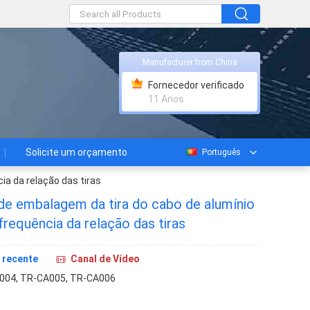
Manufacturer from China
Fornecedor verificado
11 Anos
Solicite um orçamento
Português
ia da relação das tiras
 de embalagem da tira do cabo de alumínio
frequência da relação das tiras
 recente
Canal de Vídeo
004, TR-CA005, TR-CA006