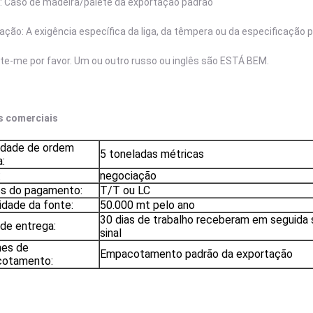
: Caso de madeira/pálete da exportação padrão
ção: A exigência específica da liga, da têmpera ou da especificação 
te-me por favor. Um ou outro russo ou inglês são ESTÁ BEM.
 comerciais
idade de ordem
5 toneladas métricas
:
:
negociação
s do pagamento:
T/T ou LC
dade da fonte:
50.000 mt pelo ano
30 dias de trabalho receberam em seguida 
de entrega:
sinal
hes de
Empacotamento padrão da exportação
otamento: