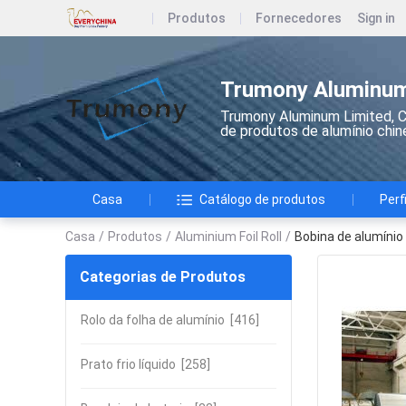
Produtos
Fornecedores
Sign in
Trumony Aluminum
Trumony Aluminum Limited, C
de produtos de alumínio chin
Casa
Catálogo de produtos
Perf
Casa
/
Produtos
/
Aluminium Foil Roll
/
Bobina de alumínio
Categorias de Produtos
Rolo da folha de alumínio
[416]
Prato frio líquido
[258]