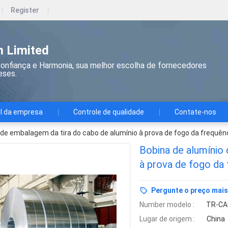
Register
 Limited
onfiança e Harmonia, sua melhor escolha de fornecedores
eses.
il da empresa
Controle de qualidade
Contate-nos
 de embalagem da tira do cabo de alumínio à prova de fogo da frequênc
Bobina de alumínio
à prova de fogo da 
Pergunte o preço mais
Number modelo :
TR-CA
Lugar de origem :
China