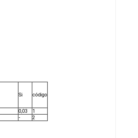
Si
código
0,03
1
-
2