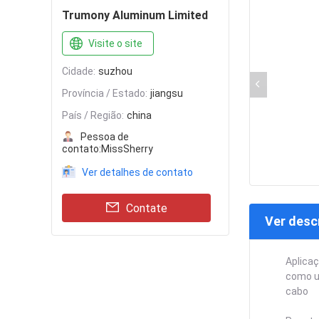
Trumony Aluminum Limited
Visite o site
Cidade:
suzhou
Província / Estado:
jiangsu
País / Região:
china
Pessoa de
contato:
MissSherry
Ver detalhes de contato
Contate
Ver desc
Aplicaç
como u
cabo