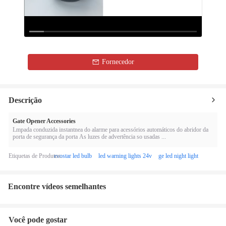
Loaded
:
8.87%
0:00
/
0:22
Auto
Play
Mute
Picture-
Fullscreen
Current
Duration
in-
Picture
Fornecedor
Time
Descrição
Gate Opener Accessories
Lmpada conduzida instantnea do alarme para acessórios automáticos do abridor da
porta de segurança da porta As luzes de advertência so usadas ...
Etiquetas de Produtos:
evostar led bulb
led warning lights 24v
ge led night light
Encontre vídeos semelhantes
Você pode gostar