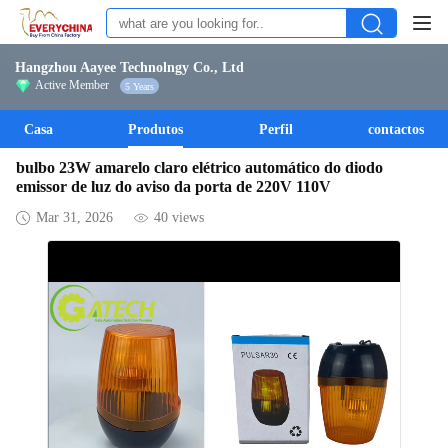
Hangzhou Aayee Technolngy Co., Ltd
Active Member
5 Years
Casa
Produtos
Perfil
contactos
bulbo 23W amarelo claro elétrico automático do diodo
emissor de luz do aviso da porta de 220V 110V
Mar 31, 2026
40 views