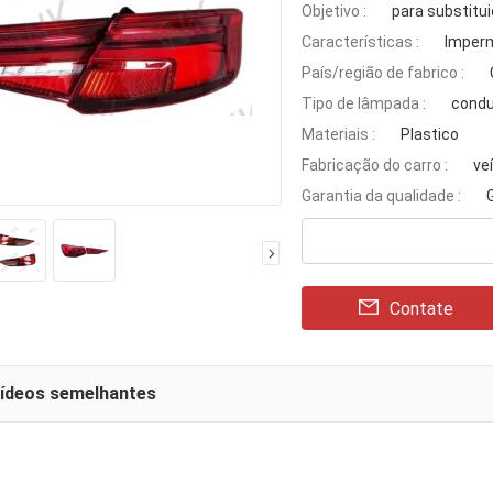
Objetivo :
para substitu
Características :
Imperm
País/região de fabrico :
Tipo de lâmpada :
condu
Materiais :
Plastico
Fabricação do carro :
ve
Garantia da qualidade :
Contate
vídeos semelhantes