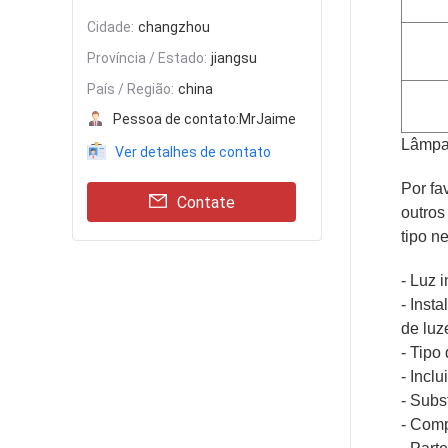
Cidade:
changzhou
Província / Estado:
jiangsu
País / Região:
china
Pessoa de contato:
MrJaime
Lâmpad
Ver detalhes de contato
Por fa
Contate
outros
tipo n
- Luz i
- Inst
de luz
- Tipo
- Incl
- Subs
- Comp