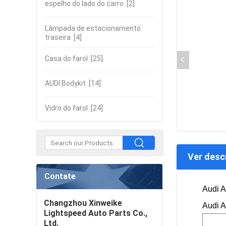
espelho do lado do carro
[2]
Lâmpada de estacionamento
traseira
[4]
Casa do farol
[25]
AUDI Bodykit
[14]
Vidro do farol
[24]
Ver desc
Contate
Audi A
Changzhou Xinweike
Audi A
Lightspeed Auto Parts Co.,
Ltd.