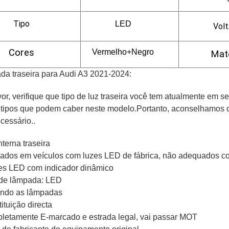
Tipo
LED
Vol
Cores
Vermelho+Negro
Mate
a traseira para Audi A3 2021-2024:
vor, verifique que tipo de luz traseira você tem atualmente em s
 tipos que podem caber neste modelo.Portanto, aconselhamos qu
ecessário..
nterna traseira
alados em veículos com luzes LED de fábrica, não adequados c
es LED com indicador dinâmico
 de lâmpada: LED
uindo as lâmpadas
tituição directa
letamente E-marcado e estrada legal, vai passar MOT