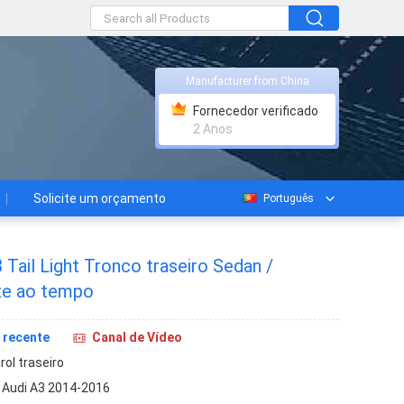
Manufacturer from China
Fornecedor verificado
2 Anos
Solicite um orçamento
Português
 Tail Light Tronco traseiro Sedan /
te ao tempo
 recente
Canal de Vídeo
rol traseiro
 Audi A3 2014-2016