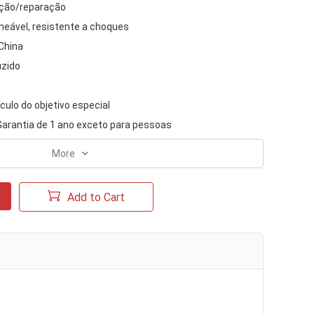
ição/reparação
eável, resistente a choques
China
zido
ículo do objetivo especial
Garantia de 1 ano exceto para pessoas
More
Add to Cart