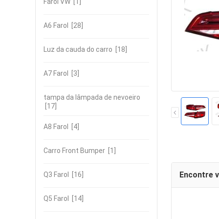
Farol VW
[1]
A6 Farol
[28]
Luz da cauda do carro
[18]
A7 Farol
[3]
tampa da lâmpada de nevoeiro
[17]
A8 Farol
[4]
Carro Front Bumper
[1]
Encontre 
Q3 Farol
[16]
Q5 Farol
[14]