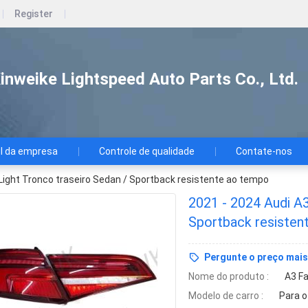
Register
nweike Lightspeed Auto Parts Co., Ltd.
il da empresa
Controle de qualidade
Contate-nos
 Light Tronco traseiro Sedan / Sportback resistente ao tempo
2021 - 2024 Audi A3
Sportback resisten
Pergunte o preço mais
Nome do produto :
A3 Fa
Modelo de carro :
Para o