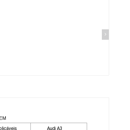
OEM
licáveis
Audi A3