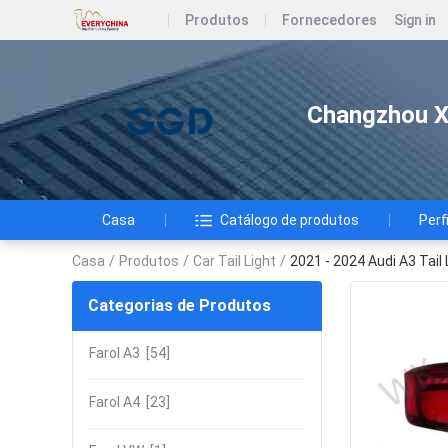
Produtos
Fornecedores
Sign in
Changzhou Xi
Casa
Catálogo de produtos
Perf
Casa
/
Produtos
/
Car Tail Light
/
2021 - 2024 Audi A3 Tail
Categorias de Produtos
Farol A3
[54]
Farol A4
[23]