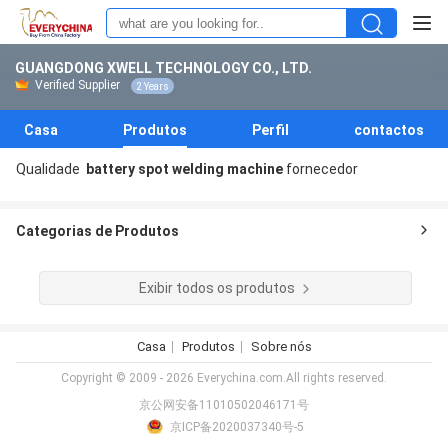
GUANGDONG XWELL TECHNOLOGY CO., LTD.
Verified Supplier
2 Years
Casa
Produtos
Perfil
contactos
Qualidade
battery spot welding machine
fornecedor
Categorias de Produtos
Exibir todos os produtos
Casa
Produtos
Sobre nós
Copyright © 2009 - 2026 Everychina.com.All rights reserved.
京公网安备11010502046171号
京ICP备2020037340号-5