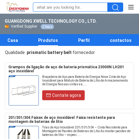
GUANGDONG XWELL TECHNOLOGY CO., LTD.
Verified Supplier
2 Years
Casa
Produtos
Perfil
contactos
Qualidade
prismatic battery belt
fornecedor
Grampos de ligação de aço de bateria prismática 23000N LH201
aço inoxidável
Braçadeira de Aço para Bateria de Energia Nova Cinta de Aço
Inoxidável para Módulo de Bateria de Lítio de Armazenamento
de Energia Nossas cintas e a.....
Contate agora
201/301/304 Faixas de aço inoxidável ️ Faixa resistente para
montagem de baterias de lítio
Tiras de Aço Inoxidável 201/301/304 – Cinta Resistente para
Montagem de Pacotes de Baterias de Lítio Ao montar pacotes de
baterias de lítio — especi.....