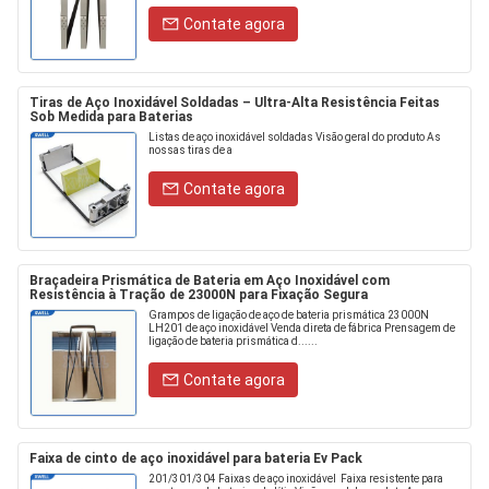
Contate agora
Tiras de Aço Inoxidável Soldadas – Ultra-Alta Resistência Feitas
Sob Medida para Baterias
Listas de aço inoxidável soldadas Visão geral do produto As
nossas tiras de a
Contate agora
Braçadeira Prismática de Bateria em Aço Inoxidável com
Resistência à Tração de 23000N para Fixação Segura
Grampos de ligação de aço de bateria prismática 23000N
LH201 de aço inoxidável Venda direta de fábrica Prensagem de
ligação de bateria prismática d......
Contate agora
Faixa de cinto de aço inoxidável para bateria Ev Pack
201/301/304 Faixas de aço inoxidável ️ Faixa resistente para