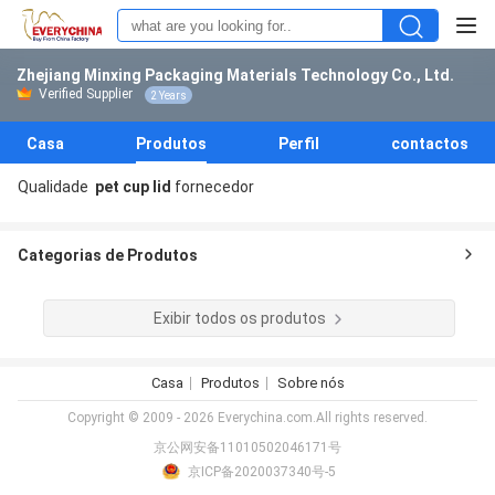
Zhejiang Minxing Packaging Materials Technology Co., Ltd.
Verified Supplier
2 Years
Casa
Produtos
Perfil
contactos
Qualidade
pet cup lid
fornecedor
Categorias de Produtos
Exibir todos os produtos
Casa
Produtos
Sobre nós
Copyright © 2009 - 2026 Everychina.com.All rights reserved.
京公网安备11010502046171号
京ICP备2020037340号-5