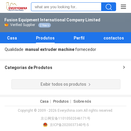
Fusion Equipment International Company Limited
Verified Supplier
2 Years
Casa
Produtos
Perfil
contactos
Qualidade
manual extruder machine
fornecedor
Categorias de Produtos
Exibir todos os produtos
Casa
Produtos
Sobre nós
Copyright © 2009 - 2026 Everychina.com.All rights reserved.
京公网安备11010502046171号
京ICP备2020037340号-5