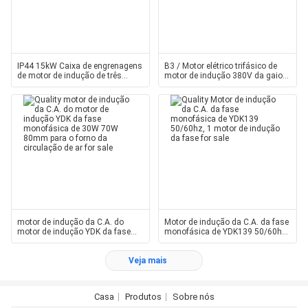
IP44 15kW Caixa de engrenagens
B3 / Motor elétrico trifásico de
de motor de indução de três
motor de indução 380V da gaiola
fases Normas CEI
de esquilo IE3 3kW
motor de indução da C.A. do
Motor de indução da C.A. da fase
motor de indução YDK da fase
monofásica de YDK139 50/60hz,
monofásica de 30W 70W 80mm
1 motor de indução da fase
para o forno da circulação de ar
Veja mais
Casa
Produtos
Sobre nós