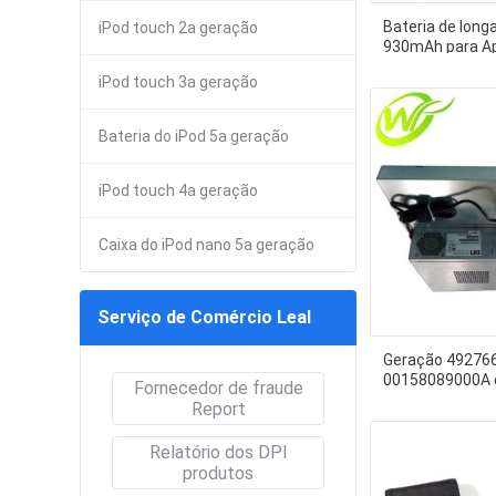
Bateria de long
iPod touch 2a geração
930mAh para Ap
4a Geração LI
iPod touch 3a geração
Bateria do iPod 5a geração
iPod touch 4a geração
Caixa do iPod nano 5a geração
Serviço de Comércio Leal
Geração 49276
00158089000A 
Fornecedor de fraude
Diebold Opteva
Report
5a
Relatório dos DPI
produtos