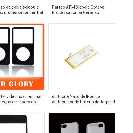
ss da caixa soldou a
Partes ATM Diebold Opteva
5o processador central
Processador 5a Geração
M 6USB da geração
49276686000A 00158089000A
tal video novo original
do toque Nano de IPod do
 peças de reparo do
distribuidor de bateria do toque de
pple IPod que substitui
4G Apple IPod substituição da
bateria da geração 4o