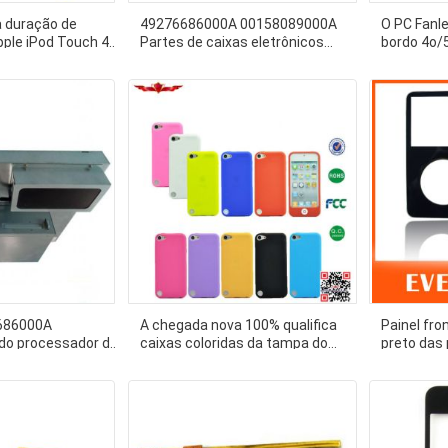
a duração de
49276686000A 00158089000A
O PC Fanle
ple iPod Touch 4
Partes de caixas eletrônicos
bordo 4o/
S1458APPC 616-0553
Diebold Opteva Processador 5a
2LAN 2CO
geração
I3/I5/I7
686000A
A chegada nova 100% qualifica
Painel fron
do processador de
caixas coloridas da tampa do
preto das
 das peças do ATM
silicone para o delicado do toque
toque de A
5G 5o de IPod e magro