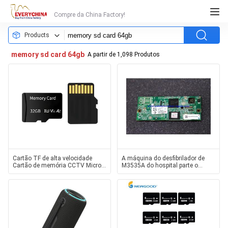
Compre da China Factory!
Products
memory sd card 64gb
A partir de 1,098 Produtos
Cartão TF de alta velocidade
A máquina do desfibrilador de
Cartão de memória CCTV Micro
M3535A do hospital parte o
cartão de memória Sd 64gb
cartão do SD da memória com
Cartão de memória Sd CCTV
garantia de 90 dias