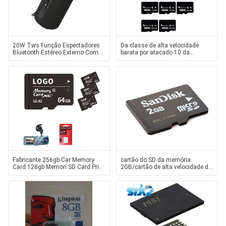
20W Tws Função Espectadores
Da classe de alta velocidade
Bluetooth Estéreo Externo Com
barata por atacado 10 da
Cartão de Memória SD
capacidade total 8gb 16gb 32gb
64gb do preço 100% da fábrica
cartão do sd da memória do TF
micro para o mobi
Fabricante 256gb Car Memory
cartão do SD da memória
Card 128gb Memori SD Card Price
2GB/cartão de alta velocidade do
64gb Tf Memori Card
SD do micro com memória Flash
de alta velocidade