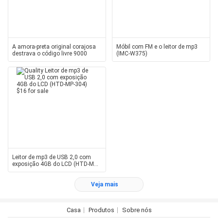
A amora-preta original corajosa
Móbil com FM e o leitor de mp3
destrava o código livre 9000
(IMC-W375)
Leitor de mp3 de USB 2,0 com
exposição 4GB do LCD (HTD-MP-
304) $16
Veja mais
Casa
Produtos
Sobre nós