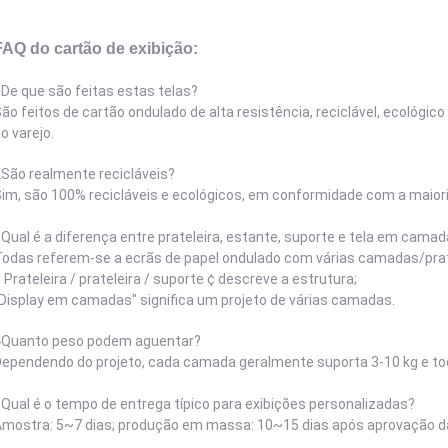
FAQ do cartão de exibição:
De que são feitas estas telas?
ão feitos de cartão ondulado de alta resistência, reciclável, ecológi
o varejo.
São realmente recicláveis?
im, são 100% recicláveis e ecológicos, em conformidade com a maioria
Qual é a diferença entre prateleira, estante, suporte e tela em cama
odas referem-se a ecrãs de papel ondulado com várias camadas/prat
 Prateleira / prateleira / suporte ¢ descreve a estrutura;
Display em camadas" significa um projeto de várias camadas.
4Quanto peso podem aguentar?
ependendo do projeto, cada camada geralmente suporta 3-10 kg e tod
Qual é o tempo de entrega típico para exibições personalizadas?
mostra: 5~7 dias; produção em massa: 10~15 dias após aprovação da