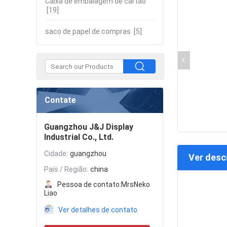
Caixa de embalagem de cartão
[19]
saco de papel de compras
[5]
Contate
Guangzhou J&J Display
Industrial Co., Ltd.
Cidade:
guangzhou
Ver desc
País / Região:
china
Pessoa de contato:
MrsNeko
Liao
Ver detalhes de contato