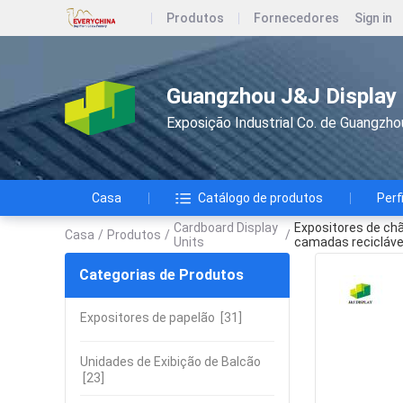
Produtos
Fornecedores
Sign in
Guangzhou J&J Display I
Exposição Industrial Co. de Guangzho
Casa
Catálogo de produtos
Perf
Cardboard Display
Expositores de chã
Casa
/
Produtos
/
/
Units
camadas reciclável
Categorias de Produtos
Expositores de papelão
[31]
Unidades de Exibição de Balcão
[23]