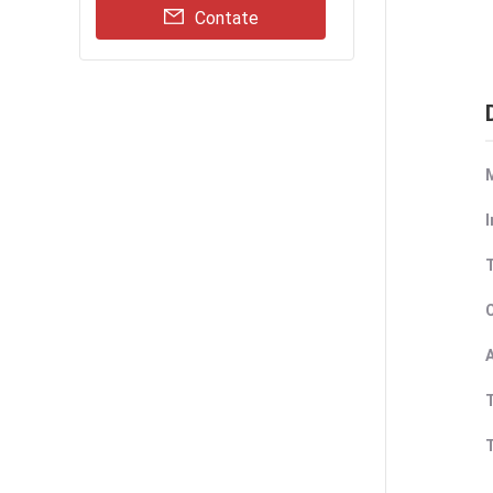
Contate
M
A