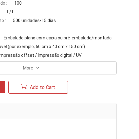
do :
100
T/T
o :
500 unidades/15 dias
Embalado plano com caixa ou pré-embalado/montado
ável (por exemplo, 60 cm x 40 cm x 150 cm)
Impressão offset / Impressão digital / UV
More
Add to Cart