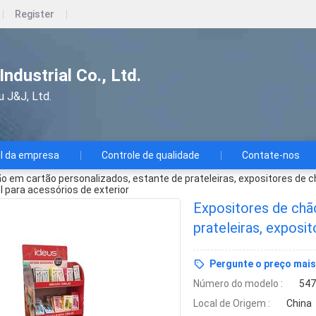
Register
ndustrial Co., Ltd.
u J&J, Ltd.
il da empresa
Controle de qualidade
Contate-nos
o em cartão personalizados, estante de prateleiras, expositores de 
 para acessórios de exterior
Expositores de chã
prateleiras, exposi
prateleira de expos
Pergunte o preço mais
acessórios de exter
Número do modelo :
547
Local de Origem :
China