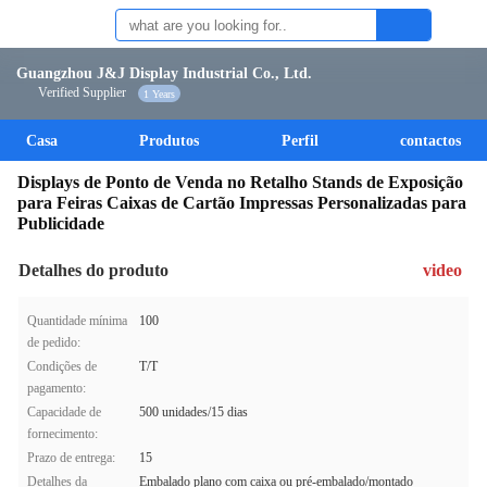
Guangzhou J&J Display Industrial Co., Ltd.
Verified Supplier
1 Years
Casa
Produtos
Perfil
contactos
Displays de Ponto de Venda no Retalho Stands de Exposição
para Feiras Caixas de Cartão Impressas Personalizadas para
Publicidade
Detalhes do produto
video
Quantidade mínima
100
de pedido:
Condições de
T/T
pagamento:
Capacidade de
500 unidades/15 dias
fornecimento:
Prazo de entrega:
15
Detalhes da
Embalado plano com caixa ou pré-embalado/montado