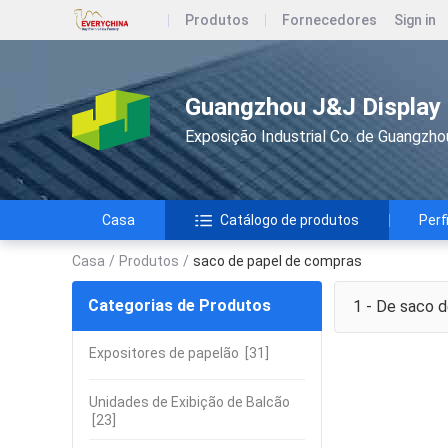
Produtos
Fornecedores
Sign in
Guangzhou J&J Display I
Exposição Industrial Co. de Guangzho
Casa
Catálogo de produtos
Perf
Casa
/
Produtos
/
saco de papel de compras
Categorias de Produtos
1 - De
saco d
Expositores de papelão
[31]
Unidades de Exibição de Balcão
[23]