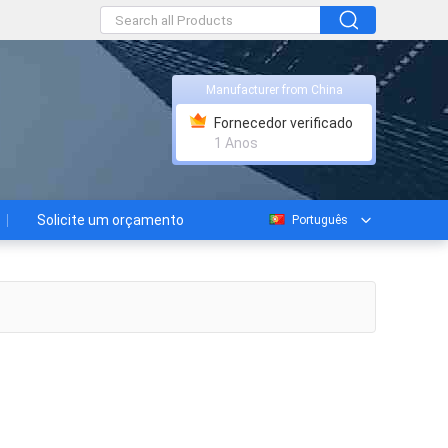
Manufacturer from China
Fornecedor verificado
1 Anos
Solicite um orçamento
Português