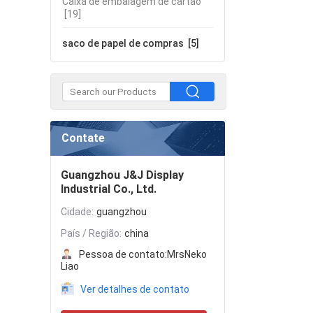
Caixa de embalagem de cartão
[19]
saco de papel de compras
[5]
Contate
Guangzhou J&J Display
Industrial Co., Ltd.
Cidade:
guangzhou
País / Região:
china
Pessoa de contato:
MrsNeko
Liao
Ver detalhes de contato