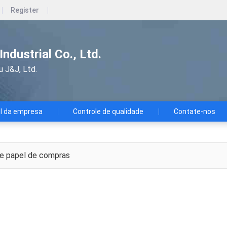
Register
ndustrial Co., Ltd.
u J&J, Ltd.
il da empresa
Controle de qualidade
Contate-nos
e papel de compras