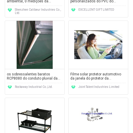
ambiental, 0 medições da
personalizados do PVC do
temperatura de ℃~50℃ 32℉~
tamanho e do estilo
122℉
Shenzhen Calibeur Industries Co.,
EXCELLENT GIFT LIMITED
Ltd.
os sobressalentes baratos
Filme solar protetor automotivo
RCP8080 do conduto pluvial da
da janela do protetor da
estufa incluem 4 conduzem para
privacidade plástica feita sob
baixo
encomenda da segurança de
Rockaway Industrial Co.,Ltd.
Joint Talent Industries Limited
Sungard