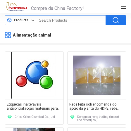
Compre da China Factory!
Products
Alimentação animal
Etiquetas inalteráveis
Rede feita sob encomenda do
anticontrafacção materiais para
apoio da planta do HDPE, rede
etiquetas inalteráveis VAGAS
vegetal do apoio para a
leguminosa
China Criss Chemical Co. , Ltd
Dongguan hong trading (import
and export) co., LTD