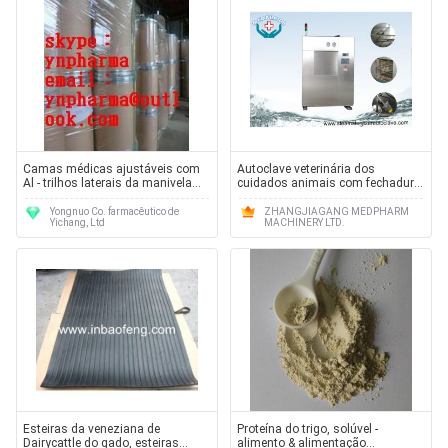
Camas médicas ajustáveis com
Autoclave veterinária dos
Al - trilhos laterais da manivela
cuidados animais com fechadura
manual manual da liga
da porta da segurança e selo
pneumático
Yongnuo Co. farmacêutico de
ZHANGJIAGANG MEDPHARM
Yichang, Ltd
MACHINERY LTD.
Esteiras da veneziana de
Proteína do trigo, solúvel -
Dairycattle do gado, esteiras
alimento & alimentação