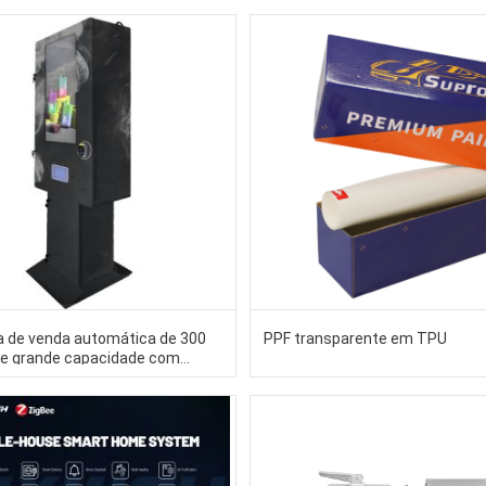
s (EV) IPX1-X2
 de venda automática de 300
PPF transparente em TPU
e grande capacidade com
ador de idade Nayax Card Reader