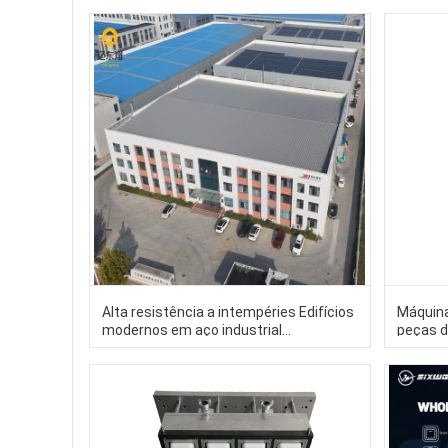
elétrico
Alta resistência a intempéries Edifícios
Máquina
modernos em aço industrial
peças d
Construção de aço
verific