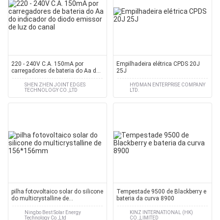
220 - 240V C.A. 150mA por
Empilhadeira elétrica CPDS 20J
carregadores de bateria do Aa do
25J
indicador do diodo emissor de luz
do canal
SHEN ZHEN JOINT EDGES
HYDMAN ENTERPRISE COMPANY
TECHNOLOGY CO.,LTD
LTD.
pilha fotovoltaico solar do silicone
Tempestade 9500 de Blackberry e
do multicrystalline de
bateria da curva 8900
156*156mm
Ningbo Best Solar Energy
KINZ INTERNATIONAL (HK)
Technology Co.,Ltd
CO.,LIMITED