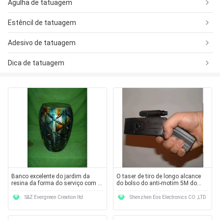
Agulha de tatuagem
Estêncil de tatuagem
Adesivo de tatuagem
Dica de tatuagem
Banco excelente do jardim da
O taser de tiro de longo alcance
resina da forma do serviço com a
do bolso do anti-motim 5M do
mão que pinta EV2
terminal 5M aturde a arma
S&Z Evergreen Creation ltd
Shenzhen Eos Electronics CO.,LTD