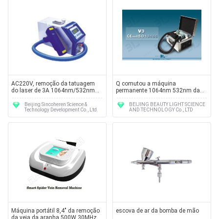
AC220V, remoção da tatuagem
Q comutou a máquina
do laser de 3A 1064nm/532nm
permanente 1064nm 532nm da
faz à máquina a linha laser da
remoção da tatuagem do laser do
sobrancelha da remoção
ND Yag
Beijing Sincoheren Science &
BEIJING BEAUTY LIGHT SCIENCE
Technology Development Co., Ltd.
AND TECHNOLOGY Co., LTD
Máquina portátil 8,4" da remoção
escova de ar da bomba de mão
da veia da aranha 500W 30MHz