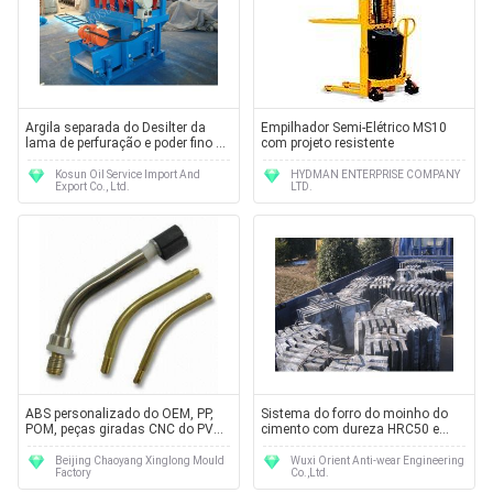
Argila separada do Desilter da
Empilhador Semi-Elétrico MS10
lama de perfuração e poder fino da
com projeto resistente
areia em uma escala de 0,0006 -
0,0016 polegadas
Kosun Oil Service Import And
HYDMAN ENTERPRISE COMPANY
Export Co., Ltd.
LTD.
ABS personalizado do OEM, PP,
Sistema do forro do moinho do
POM, peças giradas CNC do PVC
cimento com dureza HRC50 e
com tecnologia avançada
AK50J DF072
Beijing Chaoyang Xinglong Mould
Wuxi Orient Anti-wear Engineering
Factory
Co.,Ltd.