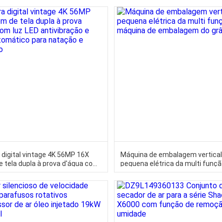
1000mm
digital vintage 4K 56MP 16X
Máquina de embalagem vertica
 tela dupla à prova d'água com
pequena elétrica da multi funç
 antivibração e foco automático
máquina de embalagem do grân
tação e mergulho