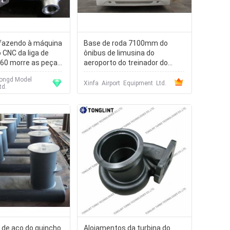
 fazendo à máquina
Base de roda 7100mm do
 CNC da liga de
ônibus de limusina do
360 morre as peças
aeroporto do treinador do
alcatrão de Seat da grande
ongd Model
capacidade 14
Xinfa Airport Equipment Ltd.
td.
 de aço do guincho
Alojamentos da turbina do