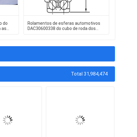
o do
Rolamentos de esferas automotivos
Medidor d
a as
DAC30600338 do cubo de roda dos
do ferro 
rolamentos
Total 31,984,474