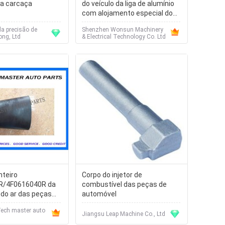
da carcaça
do veículo da liga de alumínio
com alojamento especial do
projeto
a precisão de
Shenzhen Wonsun Machinery
ong, Ltd
& Electrical Technology Co. Ltd
nteiro
Corpo do injetor de
R/4F0616040R da
combustível das peças de
do ar das peças
automóvel
 encomenda da
ech master auto
do ar de Audi
Jiangsu Leap Machine Co., Ltd