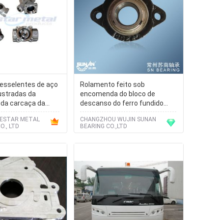
esselentes de aço
Rolamento feito sob
lustradas da
encomenda do bloco de
 da carcaça da
descanso do ferro fundido
o metal hardware
para a maquinaria química
ESTAR METAL
CHANGZHOU WUJIN SUNAN
encomenda
SBLF205-16
., LTD
BEARING CO.,LTD
l