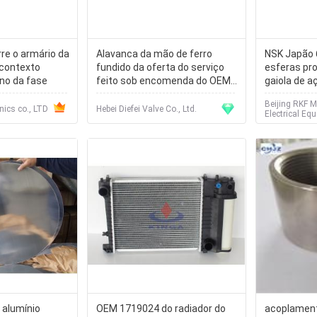
re o armário da
Alavanca da mão de ferro
NSK Japão 
 contexto
fundido da oferta do serviço
esferas pr
no da fase
feito sob encomenda do OEM
gaiola de a
com preço competitivo
GCr15 de 
Beijing RKF M
nics co., LTD
Hebei Diefei Valve Co., Ltd.
Electrical Equ
 alumínio
OEM 1719024 do radiador do
acoplament