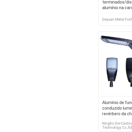
terminados/dis
alumínio na car
laminado a alt
Deyuan Metal Fosh
Alumínio de fun
conduzido lumi
revérbero da c
para a estrada p
NingBo Die-Casti
exterior
Technology Co.,ltd