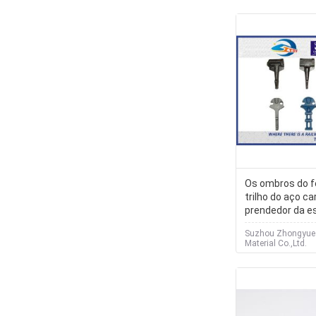
Os ombros do f
trilho do aço c
prendedor da es
soldam em om
Suzhou Zhongyue
Material Co.,Ltd.