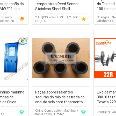
 suspensão do
temperatura Reed Sensor
do Fairlead
 BMW F01 das
Stainless Sheel Shell
100 tonela
o
magnético personalizou
Bitts
hu Auto
YUEQING WINSTON ELECTRIC
Shanghai Zhi
Suspension
CO.,LTD.
Offshore Equi
umínio marinho
Peças sobresselentes
Eixo de man
ampas de
seguras do rolo de estrada do
38010 faze
a da única
anel do selo com forjamento
Toyota 22R
donda
do tratamento
moldam
an
China Construction Machinery
térmico/método da carcaça
YOUNG STAR
Ltd
Imp&Exp Co., Limited