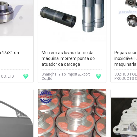
x47x31 da
Morrem as luvas do tiro da
Peças sobr
máquina, morrem ponta do
inoxidável 
atuador da carcaça
maquinaria
precisão d
Shanghai Yiao Import&Export
SUZHOU POL
feito sob 
CO.,LTD
Co.,ltd
PRODUCTS CO
profissiona