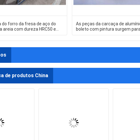
 do forro da fresa de aço do
As peças da carcaça de alumíni
a areia com dureza HRC50 e
boleto com pintura surgem par
DF069
braçadeiras do boleto
tos
ca de produtos China