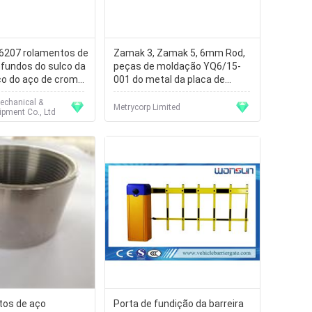
6207 rolamentos de
Zamak 3, Zamak 5, 6mm Rod,
ofundos do sulco da
peças de moldação YQ6/15-
ço do aço de cromo
001 do metal da placa de
ZZCM
Chrome do tubo de 15mm
echanical &
Metrycorp Limited
ipment Co., Ltd
os de aço
Porta de fundição da barreira