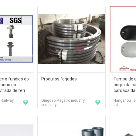
erro fundido do
Produtos forjados
Tampa de a
arbono do
corpo da c
trada de ferro
carcaça da
bros
4" parafus
 Railway
Qingdao Megatro industry
Hangzhou lianl
do tamanh
company
ltd.