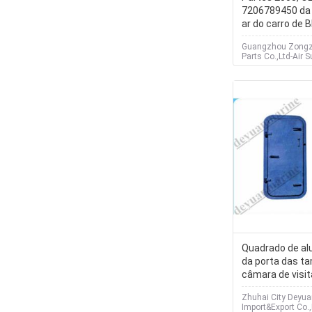
7206789450 da
ar do carro de
partes do corp
Guangzhou Zongz
Parts Co.,Ltd-Air 
Specialist
Quadrado de al
da porta das t
câmara de visit
folha/janela re
Zhuhai City Deyu
Import&Export Co.,