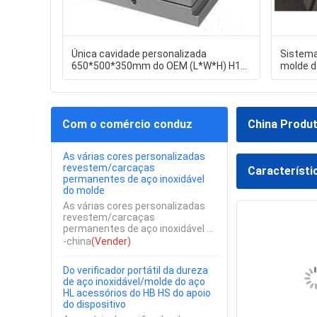
Única cavidade personalizada
Sistema
650*500*350mm do OEM (L*W*H) H13
molde d
morrem molde de carcaça
AK50J 
Com o comércio conduz
China Produ
As várias cores personalizadas
revestem/carcaças
Característi
permanentes de aço inoxidável
do molde
As várias cores personalizadas
revestem/carcaças
permanentes de aço inoxidável ...
-china
(Vender)
Do verificador portátil da dureza
de aço inoxidável/molde do aço
HL acessórios do HB HS do apoio
do dispositivo