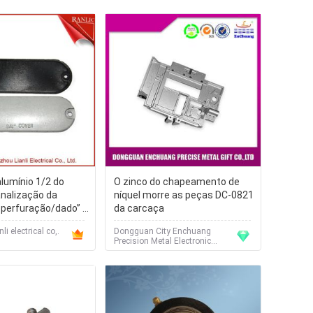
lumínio 1/2 do
O zinco do chapeamento de
analização da
níquel morre as peças DC-0821
 perfuração/dado” a
da carcaça
os de C/W, costume
i electrical co,.
Dongguan City Enchuang
o
Precision Metal Electronic
Technology Co., Ltd