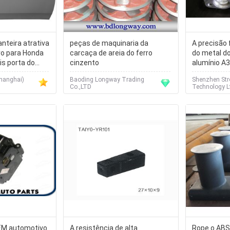
anteira atrativa
peças de maquinaria da
A precisão
ro para Honda
carcaça de areia do ferro
do metal do
is porta do
cinzento
alumínio A
da carcaça
Shanghai)
Baoding Longway Trading
Shenzhen Str
Co.,LTD
Technology L
EM automotivo
A resistência de alta
Rope o ABS