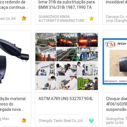
co redondo de
bmw 318i da substituição para
inoxidável 
caça contínua e
BMW 316/318i 1987, 1990 TA
a temperatura
GUANGZHOU KINGA
Carcaça Co. d
an Co.,ltd
AUTOPARTS MANUFACTURE
Linyi Changh
CO.,LTD.
dição material
ASTM A789 UNS S32707 904L
Choque dia
noso do
4F0616039
hegada nova
suspensão 
rincipal
feitas sob
ng Man
Guangzhou T
suspensão 
Chengdu Tantu Steel Co.,Ltd
.
parts co.ltd