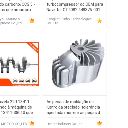
 do carbono/CCS 5 -
turbocompressor do OEM para
das que amarram
Navistar GT4082 448375-0011
466741-9048
you Marine &
Tonglint Turbo Technologies
pment Co.,Ltd.
Co., Ltd.
ivela 22R 13411-
As peças de moldação de
ndo à máquina de
lustro da precisão, tolerância
 13411-38010 que
apertada morrem as peças da
carcaça
 MOTOR CO.,LTD.
Hentec Industry Co.,Ltd