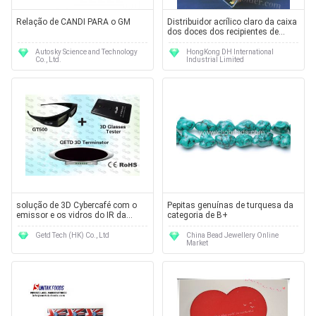
Relação de CANDI PARA o GM
Distribuidor acrílico claro da caixa
dos doces dos recipientes de
alimento
Autosky Science and Technology
HongKong DH International
Co., Ltd.
Industrial Limited
solução de 3D Cybercafé com o
Pepitas genuínas de turquesa da
emissor e os vidros do IR da
categoria de B+
visão 3D
Getd Tech (HK) Co., Ltd
China Bead Jewellery Online
Market