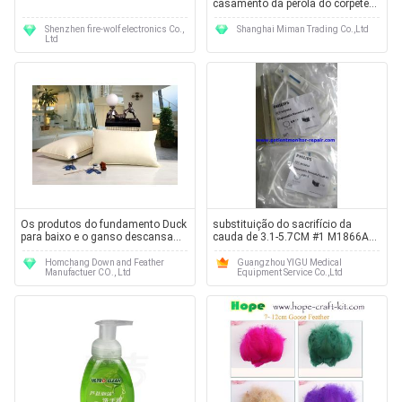
casamento da pérola do corpete
do pulso da flor da pena da
mantilha veste o accessorie
Shenzhen fire-wolf electronics Co.,
Shanghai Miman Trading Co.,Ltd
Ltd
Os produtos do fundamento Duck
substituição do sacrifício da
para baixo e o ganso descansa
cauda de 3.1-5.7CM #1 M1866A
para baixo
que protege a detecção da ponta
de prova da camada
Homchang Down and Feather
Guangzhou YIGU Medical
Manufactuer CO., Ltd
Equipment Service Co.,Ltd