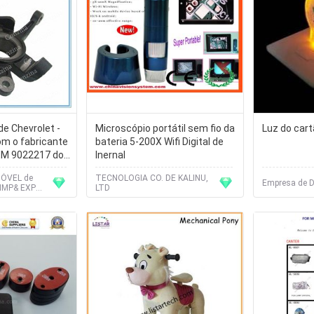
de Chevrolet -
Microscópio portátil sem fio da
Luz do cart
om o fabricante
bateria 5-200X Wifi Digital de
EM 9022217 do
Inernal
ÓVEL de
TECNOLOGIA CO. DE KALINU,
Empresa de D
IMP& EXP
LTD