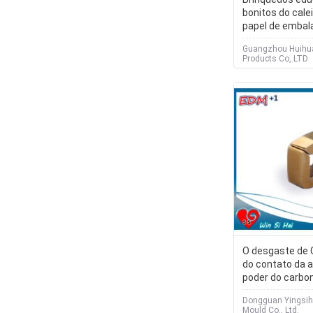
bonitos do cale
papel de emba
produto comest
Guangzhou Huihu
crianças
Products Co,.LTD
O desgaste de 
do contato da 
poder do carbo
Titanizing par
Dongguan Yingsiha
Mould Co., Ltd.