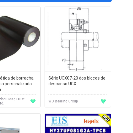
ética de borracha
Série UCX07-20 dos blocos de
cia personalizada
descanso UCX
a
zhou MagTrust
WD Bearing Group
td.