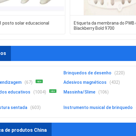
1 posto solar educacional
Etiqueta da membrana do PWB 
Blackberry Bold 9700
tos
Brinquedos de desenho
(220)
rendizagem
(67)
Adesivos magnéticos
(432)
NEW
dos educativos
(1004)
Massinha/Slime
(106)
NEW
stura sentada
(603)
Instrumento musical de brinquedo
ca de produtos China