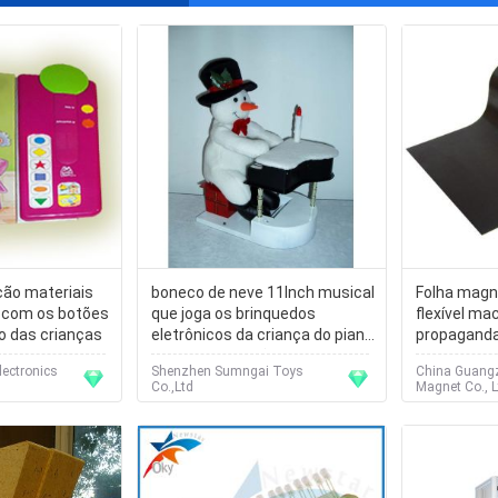
ção materiais
boneco de neve 11Inch musical
Folha magn
z com os botões
que joga os brinquedos
flexível ma
o das crianças
eletrônicos da criança do piano
propagand
para a decoração do Natal
ectronics
Shenzhen Sumngai Toys
China Guang
Co.,Ltd
Magnet Co., L