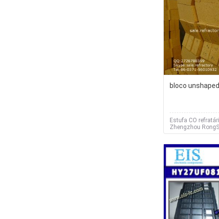
bloco unshape
Estufa CO refratár
Zhengzhou RongS