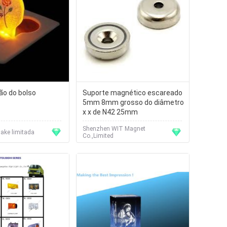
ão do bolso
Suporte magnético escareado
5mm 8mm grosso do diâmetro
x x de N42 25mm
Shenzhen WIT Magnet
ake limitada
Co.,Limited