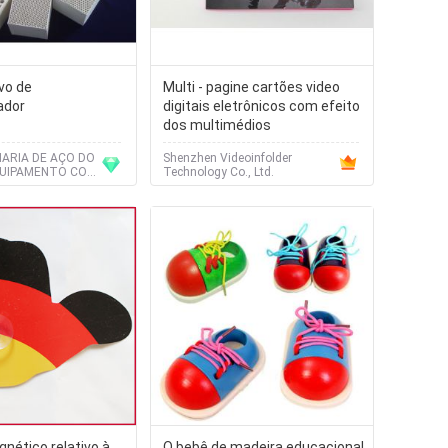
vo de
Multi - pagine cartões video
ador
digitais eletrônicos com efeito
dos multimédios
ARIA DE AÇO DO
Shenzhen Videoinfolder
UIPAMENTO CO.,
Technology Co., Ltd.
nético relativo à
O bebê de madeira educacional