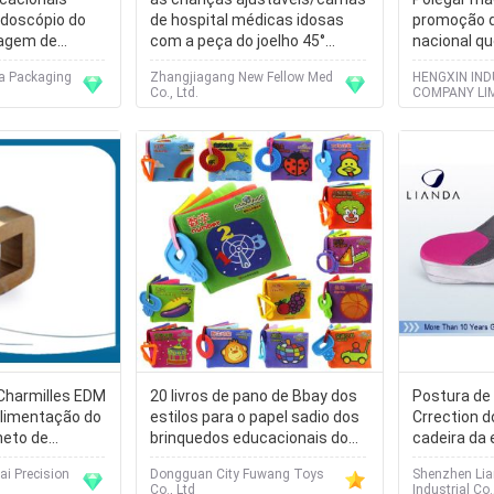
idoscópio do
de hospital médicas idosas
promoção 
lagem de
com a peça do joelho 45°
nacional qu
ível para
dobram
Alemanha d
a Packaging
Zhangjiagang New Fellow Med
HENGXIN IND
Co., Ltd.
COMPANY LI
Charmilles EDM
20 livros de pano de Bbay dos
Postura de
alimentação do
estilos para o papel sadio dos
Crrection d
neto de
brinquedos educacionais do
cadeira da
te CT001
bebê para o bebê que aprende
memória da
i Precision
Dongguan City Fuwang Toys
Shenzhen Lia
cedo
Co., Ltd
Industrial Co.