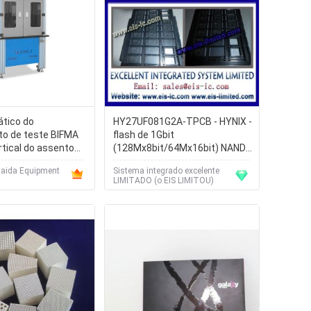
ático do
HY27UF081G2A-TPCB - HYNIX -
o de teste BIFMA
flash de 1Gbit
rtical do assento
(128Mx8bit/64Mx16bit) NAND -
rtical da cadeira da
e-mail: sales009@eis
aida Equipment
Sistema integrado excelente
LIMITADO (o EIS LIMITOU)