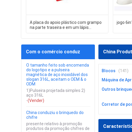
A placa do apoio plástico com grampo
jogo 6in
na parte traseira e em um lápis
personalizou a almofada de
memorando do bloco de notas
Com o comércio conduz
China Produ
O tamanho feito sob encomenda
do logotipo e a pulseira
Blocos
(141)
magnética de aço inoxidável dos
slogan 316L, aceitam o OEM & o
Máquina de Ap
ODM
Outros brinque
1)Pulseira projetada simples 2)
aço 316L
-
(Vender)
Corretor de po
China conduziu o brinquedo do
chifre
presente relativo à promoção
Característi
produtos da promoção chifres de