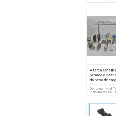
A força estátic
pesado o instr
do peso de car
equipamento de
Dongguan Hust T
brinquedos
Instruments Co.,Lt