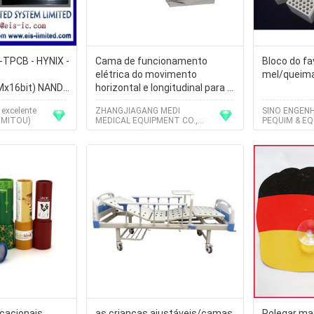
TPCB - HYNIX -
Cama de funcionamento
Bloco do fa
elétrica do movimento
mel/queim
x16bit) NAND -
horizontal e longitudinal para C
09@eis
- arme o exame
 excelente
ZHANGJIAGANG MEDI
SINO ENGENH
LIMITOU)
MEDICAL EQUIPMENT CO.,
PEQUIM & EQ
LTD.
LTD.
cacionais
as crianças ajustáveis/camas
Polegar mag