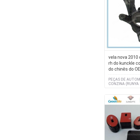
vela nova 2010 
rh do kunckle c
do chinês do O
ABS
PEÇAS DE AUTOM
CONZINA (RUNYA 
CO., LTD)