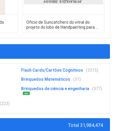
do
Ofício de Suncatchers do vitral do
Modelo r
projeto do lobo de Handpainting para a
Gabin do 
coleção da lembrança
brinquedo
Flash Cards/Cartões Cognitivos
(3315)
Brinquedos Matemáticos
(31)
Brinquedos de ciência e engenharia
(377)
NEW
(223)
Total 31,984,474