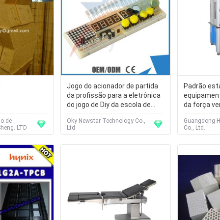
d
Jogo do acionador de partida
Padrão est
da profissão para a eletrônica
equipament
do jogo de Diy da escola de
da força ve
Arduino que aprende o jogo
para pés ve
io de
Oky Newstar Technology Co.,
Guangdong H
pressão
heng. LTD
Ltd
Co., Ltd.