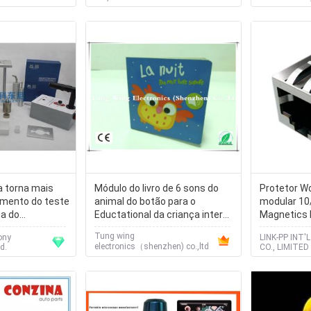
a torna mais
Módulo do livro de 6 sons do
Protetor W
umento do teste
animal do botão para o
modular 10
ga do
Eductational da criança interna
Magnetics 
 teste dos
que aprende o livro
COMBO1-4
Tung wing
ony
LINK-PP INT
electronics（shenzhen) co.,ltd
d.
CO., LIMITED