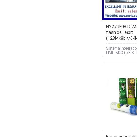
HY27UF081G2A-
flash de 1Gbit
(128Mx8bit/64M
e-mail: sales0
Sistema integrado
LIMITADO (o EIS 
Brinquedos edu