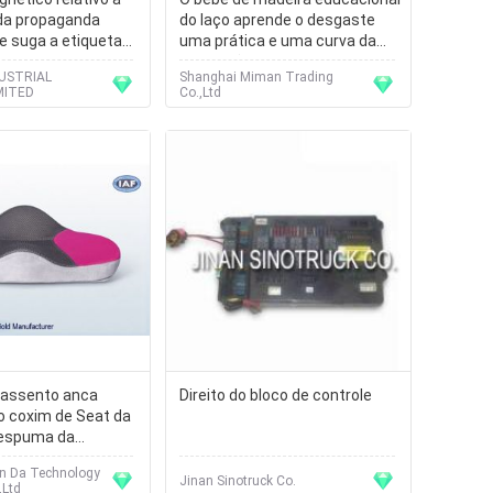
da propaganda
do laço aprende o desgaste
e suga a etiqueta
uma prática e uma curva da
o carro
educação pré-escolar do laço
USTRIAL
Shanghai Miman Trading
MITED
Co.,Ltd
 assento anca
Direito do bloco de controle
o coxim de Seat da
 espuma da
 pelve
n Da Technology
Jinan Sinotruck Co.
,Ltd