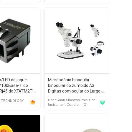
o/LED do jaque
Microscópio binocular
/100Base-T do
binocular do zumbido A3
Rj45 de XFATM2T-
Digitas com ocular do Largo-
M
campo
DongGuan Sinowon Precision
'L TECHNOLOGY
Instrument Co., Ltd. （2）