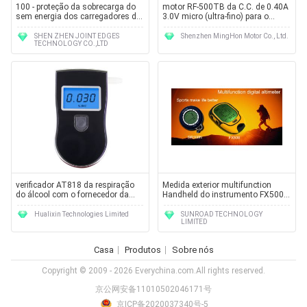
100 - proteção da sobrecarga do
motor RF-500TB da C.C. de 0.40A
sem energia dos carregadores de
3.0V micro (ultra-fino) para o
bateria do Aa do uso do curso
medidor de água da inteligência
240V automaticamente
SHEN ZHEN JOINT EDGES
Shenzhen MingHon Motor Co., Ltd.
TECHNOLOGY CO.,LTD
verificador AT818 da respiração
Medida exterior multifunction
do álcool com o fornecedor da
Handheld do instrumento FX500
alcoômetro de 5 verificadores do
da pressão de ar do witn do
álcool dos adaptadores bucais
barômetro
Hualixin Technologies Limited
SUNROAD TECHNOLOGY
LIMITED
Casa
Produtos
Sobre nós
Copyright © 2009 - 2026 Everychina.com.All rights reserved.
京公网安备11010502046171号
京ICP备2020037340号-5