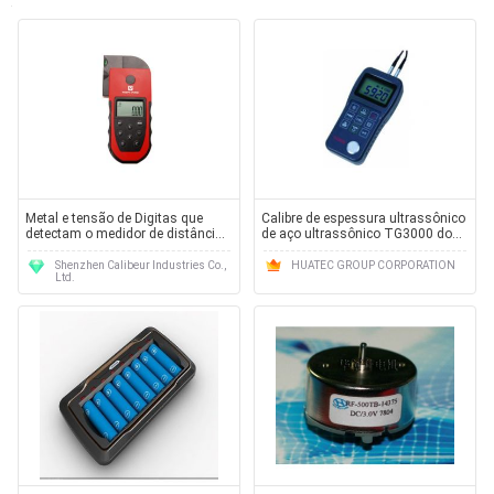
Metal e tensão de Digitas que
Calibre de espessura ultrassônico
detectam o medidor de distância
de aço ultrassônico TG3000 do
com os 5 em 1 detector CB-7005
calibre de espessura da medida
da espessura do teste
Shenzhen Calibeur Industries Co.,
HUATEC GROUP CORPORATION
Ltd.
ultrassônico