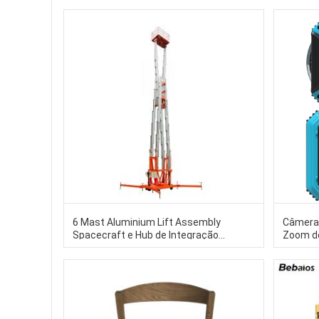
6 Mast Aluminium Lift Assembly
Câmera 
Spacecraft e Hub de Integração
Zoom de
Aeroespacial
luz LED
para na