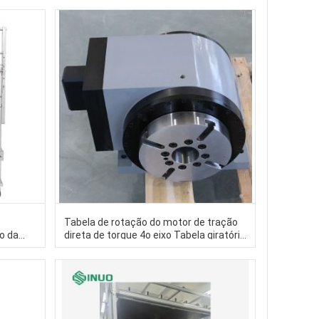
Elegança e Estilo aos Sapatos de
Mulheres
l
Tabela de rotação do motor de tração
ão da
direta de torque 4o eixo Tabela giratória
ulo
de precisão Tabela rotativa