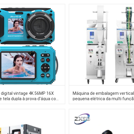
1000mm
digital vintage 4K 56MP 16X
Máquina de embalagem vertica
 tela dupla à prova d'água com
pequena elétrica da multi funç
 antivibração e foco automático
máquina de embalagem do grân
tação e mergulho