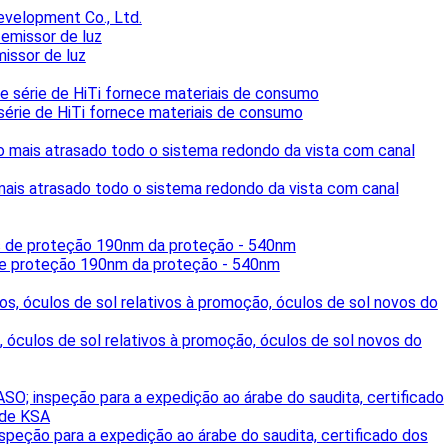
evelopment Co., Ltd.
issor de luz
 série de HiTi fornece materiais de consumo
ais atrasado todo o sistema redondo da vista com canal
 de proteção 190nm da proteção - 540nm
, óculos de sol relativos à promoção, óculos de sol novos do
peção para a expedição ao árabe do saudita, certificado dos