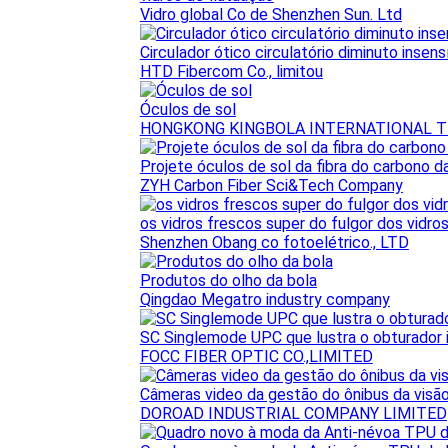
Vidro global Co de Shenzhen Sun. Ltd
Circulador ótico circulatório diminuto insen
HTD Fibercom Co., limitou
Óculos de sol
HONGKONG KINGBOLA INTERNATIONAL TR
Projete óculos de sol da fibra do carbono da
ZYH Carbon Fiber Sci&Tech Company
os vidros frescos super do fulgor dos vidro
Shenzhen Obang co fotoelétrico., LTD
Produtos do olho da bola
Qingdao Megatro industry company
SC Singlemode UPC que lustra o obturador i
FOCC FIBER OPTIC CO.,LIMITED
Câmeras video da gestão do ônibus da visão
DOROAD INDUSTRIAL COMPANY LIMITED