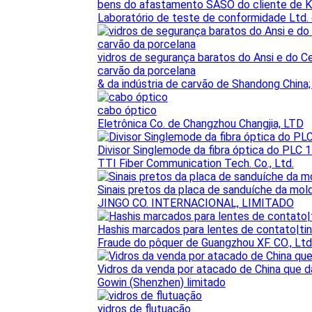
bens do afastamento SASO do cliente de 
Laboratório de teste de conformidade Ltd
vidros de segurança baratos do Ansi e do C
carvão da porcelana
& da indústria de carvão de Shandong China;
cabo óptico
Eletrônica Co. de Changzhou Changjia, LTD
Divisor Singlemode da fibra óptica do PLC
TTI Fiber Communication Tech. Co., Ltd.
Sinais pretos da placa de sanduíche da mol
JINGO CO. INTERNACIONAL, LIMITADO
Hashis marcados para lentes de contato|tint
Fraude do pôquer de Guangzhou XF. CO., Ltd
Vidros da venda por atacado de China que d
Gowin (Shenzhen) limitado
vidros de flutuação