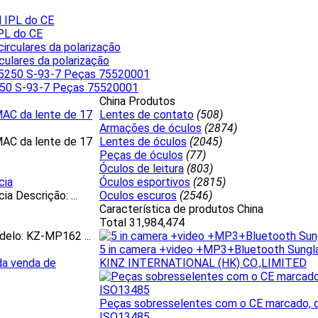
PL do CE
culares da polarização
50 S-93-7 Peças 75520001
China Produtos
MAC da lente de 17
Lentes de contato
(508)
Armações de óculos
(2874)
MAC da lente de 17
Lentes de óculos
(2045)
Peças de óculos
(77)
Óculos de leitura
(803)
cia
Óculos esportivos
(2815)
a Descrição: ...
Oculos escuros
(2546)
Característica de produtos China
Total 31,984,474
elo: KZ-MP162 ...
5 in camera +video +MP3+Bluetooth Sung
da venda de
KINZ INTERNATIONAL (HK) CO.,LIMITED
Peças sobresselentes com o CE marcado, d
ISO13485