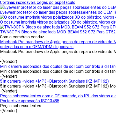
Cortinas inoxidáveis cegas do espetáculo
Eyewear protetor do laser das peças sobresselentes do OEM I
O costume imprimiu vidros polarizados 3D do plástico, vidros cir
TWN8OPN Bloco de almofada MOD, BEAM S52 S72 Para GT52
Com o comércio conduz
Macbook Pro brandnew de Apple peças de reparo de vidro do 
polegadas com o OEM/ODM disponíveis
Macbook Pro brandnew de Apple peças de reparo de vidro do 
...
-
(Vender)
Mini câmera escondida dos óculos de sol com controlo a distân
Mini câmera escondida dos óculos de sol com controlo a distânci
-
(Vender)
5 in camera +video +MP3+Bluetooth Sunglass (KZ-MP162)
5 in camera +video +MP3+Bluetooth Sunglass (KZ-MP162) Mod
-
(Vender)
Peças sobresselentes com o CE marcado, do IPL dos vidros e 
Portective aprovação ISO13485
Peças sobresselentes
-
(Vender)