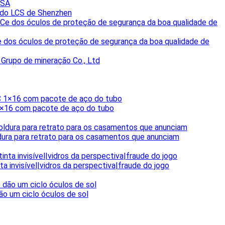
KSA
. do LCS de Shenzhen
e dos óculos de proteção de segurança da boa qualidade de
 Grupo de mineração Co., Ltd
 1×16 com pacote de aço do tubo
dura para retrato para os casamentos que anunciam
a invisível|vidros da perspectiva|fraude do jogo
ão um ciclo óculos de sol