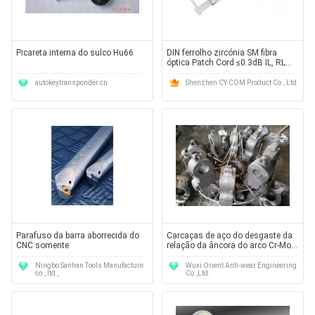
Picareta interna do sulco Hu66
DIN ferrolho zircónia SM fibra
óptica Patch Cord ≤0.3dB IL, RL
≥50dB
autokeytransponder.cn
Shenzhen CY COM Product Co., Ltd
Parafuso da barra aborrecida do
Carcaças de aço do desgaste da
CNC somente
relação da âncora do arco Cr-Mo
que moem a resistência ao
impacto do moinho mais do que
Ningbo Sanhan Tools Manufacture
Wuxi Orient Anti-wear Engineering
co., ltd ,
Co.,Ltd.
73J