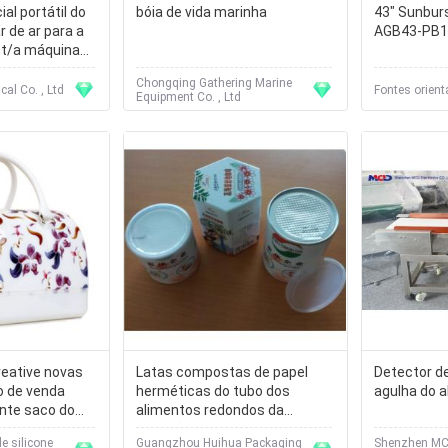
al portátil do
bóia de vida marinha
43" Sunburs
r de ar para a
AGB43-PB1 
et/a máquina
Chongqing Gathering Marine
al Co. , Ltd
Fontes orient
Equipment Co. , Ltd
reative novas
Latas compostas de papel
Detector d
o de venda
herméticas do tubo dos
agulha do a
nte saco do
alimentos redondos da
silicone da
nutrição, cartucho de papel
 silicone
Guangzhou Huihua Packaging
Shenzhen MCD