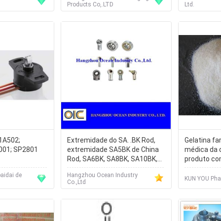
Products Co,.LTD
Ltd.
1A502;
Extremidade do SA. .BK Rod,
Gelatina fa
01; SP2801
extremidade SA5BK de China
médica da 
Rod, SA6BK, SA8BK, SA10BK,
produto co
SA12BK, SA14BK
baidai de
Hangzhou Ocean Industry
KUN YOU Phar
Co.,Ltd