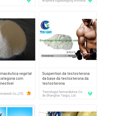
diâmetro de 49.2/55.8mm
empresa lhjpackaging limitada
rmacêutica vegetal
Suspention da testosterona
categoria com
da base da testosterona da
mestível
testosterona
Tecnologia farmacêutica Co.
matech Co.,LTD.
de Shanghai Taigui, Ltd