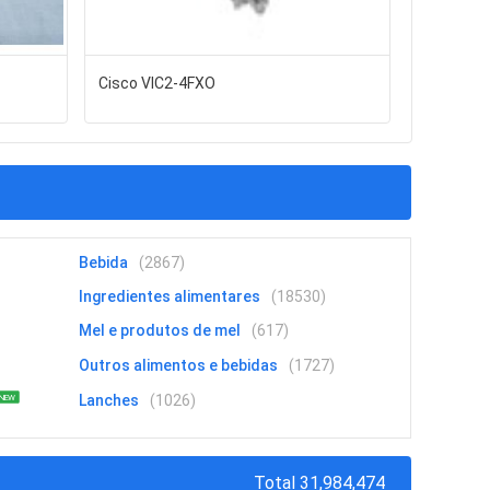
Cisco VIC2-4FXO
Conversor
múltiplos
por cent
Bebida
(2867)
Ingredientes alimentares
(18530)
Mel e produtos de mel
(617)
Outros alimentos e bebidas
(1727)
Lanches
(1026)
NEW
Total 31,984,474