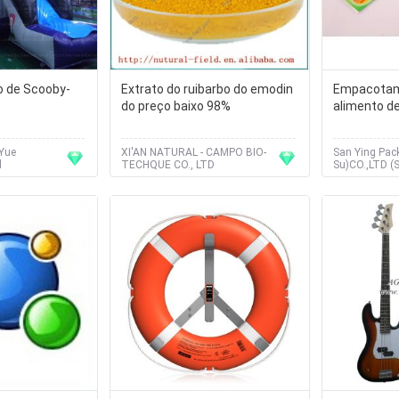
o de Scooby-
Extrato do ruibarbo do emodin
Empacotame
do preço baixo 98%
alimento d
Yue
XI'AN NATURAL - CAMPO BIO-
San Ying Pac
d
TECHQUE CO., LTD
Su)CO.,LTD (
Packaging Mat