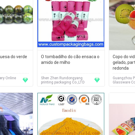
quesa do verde
O tombadilho do cão ensaca o
Copo do vi
amido de milho
gelado, par
redonda
ery Online
Shen Zhen Rundongyang
Guangzhou 
printing packaging Co.,LTD
Glassware C