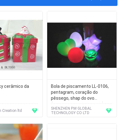
ky cerâmico da
Bola de piscamento LL-0106,
pentagram, coração do
pêssego, shap do ovo
(interruptor de ondulação)
SHENZHEN P.M GLOBAL
 Creation ltd
TECHNOLOGY CO LTD