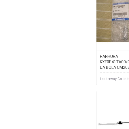
RANHURA
KXF0E41TA00/
DA BOLA CM20
Leaderway Co. indu