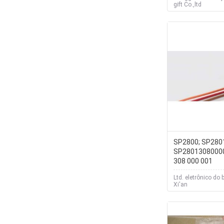
geleia
gift Co.,ltd
SP2800; SP280
SP28013080000
308 000 001
Ltd. eletrônico do 
Xi'an