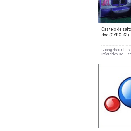
Castelo de salt
doo (CYBC-43)
Guangzhou Chao 
Inflatables Co. , Lt