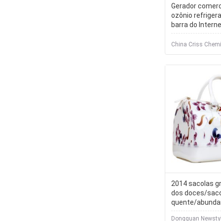
Gerador comerci
ozônio refrigera
barra do Intern
ozônio do carro
China Criss Chemic
2014 sacolas g
dos doces/sac
quente/abunda
silicone/doces 
Dongguan Newstyle