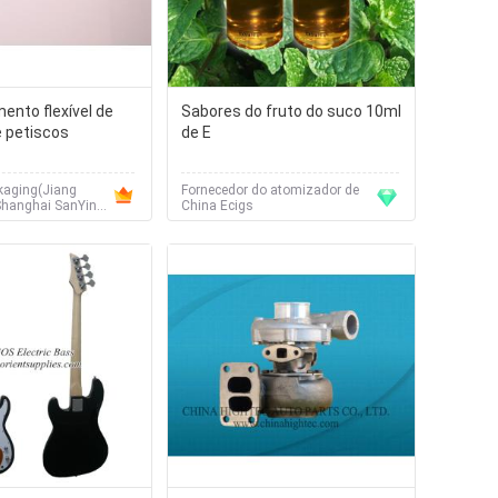
nto flexível de
Sabores do fruto do suco 10ml
e petiscos
de E
kaging(Jiang
Fornecedor do atomizador de
Shanghai SanYing
China Ecigs
erial Co.,Ltd.)