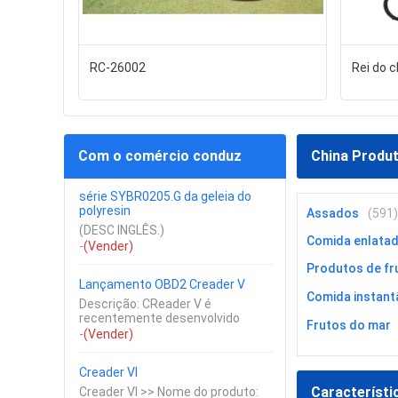
RC-26002
Rei do c
Com o comércio conduz
China Produ
série SYBR0205.G da geleia do
polyresin
Assados
(591)
(DESC INGLÊS.)
Comida enlata
-
(Vender)
Produtos de fru
Lançamento OBD2 Creader V
Comida instant
Descrição: CReader V é
recentemente desenvolvido
Frutos do mar
-
(Vender)
Creader VI
Característi
Creader VI >> Nome do produto: