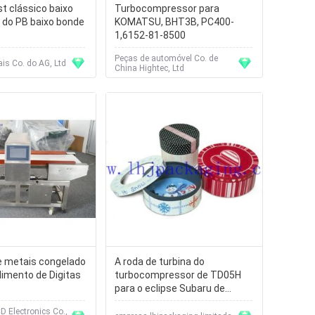
t clássico baixo
Turbocompressor para
do PB baixo bonde
KOMATSU, BHT3B, PC400-
1,6152-81-8500
Peças de automóvel Co. de
ais Co. do AG, Ltd
China Hightec, Ltd
e metais congelado
A roda de turbina do
limento de Digitas
turbocompressor de TD05H
para o eclipse Subaru de
Mitsubishi EVO, vem no
 Electronics Co.,