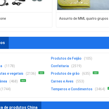
lone
Assunto de MML quatro grupos
tos
Produtos de Feijão
(105)
da
(1178)
Confeitaria
(2519)
tas e vegetais
(2136)
Produtos de grão
(635)
NEW
NEW
ânea
(468)
Carnes e Aves
(553)
NEW
(1744)
Temperos e Condimentos
(3464)
ca de produtos China