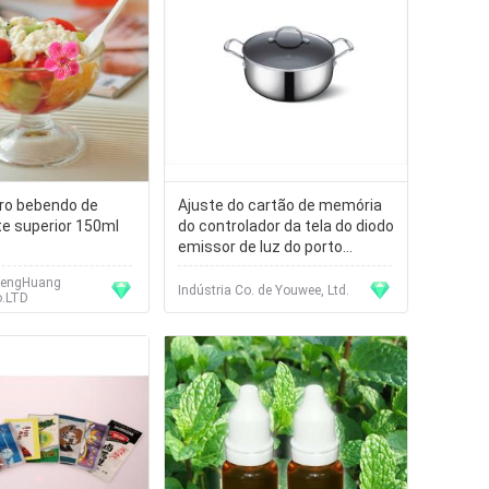
dro bebendo de
Ajuste do cartão de memória
te superior 150ml
do controlador da tela do diodo
emissor de luz do porto
tipo/RS232 do TF
PengHuang
Indústria Co. de Youwee, Ltd.
o.LTD