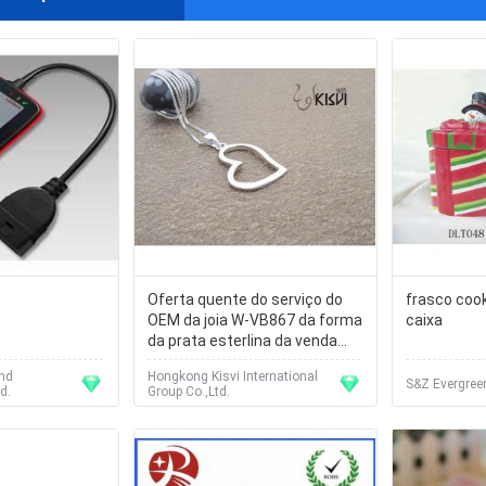
Oferta quente do serviço do
frasco coo
OEM da joia W-VB867 da forma
caixa
da prata esterlina da venda
925
and
Hongkong Kisvi International
S&Z Evergreen
d.
Group Co.,Ltd.