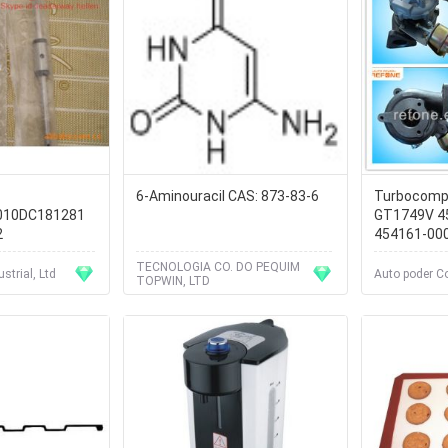
6-Aminouracil CAS: 873-83-6
Turbocompr
010DC181281
GT1749V 4
2
454161-000
TECNOLOGIA CO. DO PEQUIM
strial, Ltd
Auto poder Co
TOPWIN, LTD