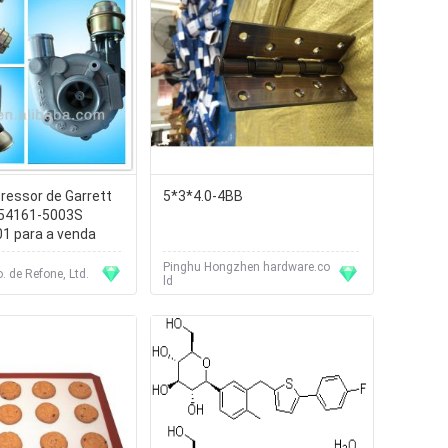
essor de Garrett
5*3*4.0-4BB
54161-5003S
1 para a venda
Pinghu Hongzhen hardware.co
. de Refone, Ltd.
ld