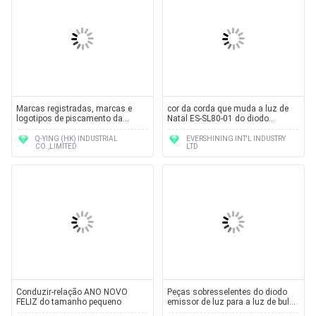
Marcas registradas, marcas e
cor da corda que muda a luz de
logotipos de piscamento da
Natal ES-SL80-01 do diodo
mostra da colar do diodo emissor
emissor de luz
de luz da forma do retângulo
Q-YING (HK) INDUSTRIAL
EVERSHINING INT'L INDUSTRY
CO.,LIMITED
LTD
vários
Conduzir-relação ANO NOVO
Peças sobresselentes do diodo
FELIZ do tamanho pequeno
emissor de luz para a luz de bulbo
do diodo emissor de luz e a