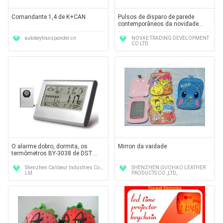
Comandante 1,4 de K+CAN
Pulsos de disparo de parede
contemporâneos da novidade
Nontoxic do preto 30x30cm,
decoração LY-026 da arte da
autokeytransponder.cn
NOVAE TRADING DEVELOPMENT
CO LTD
parede
O alarme dobro, dormita, os
Mirron da vaidade
termômetros BY-3038 de DST
Digitas, dia da exposição da
semana em 7 línguas
Shenzhen Calibeur Industries Co.,
SHENZHEN GUOHAO LEATHER
Ltd.
PRODUCTS CO.,LTD,