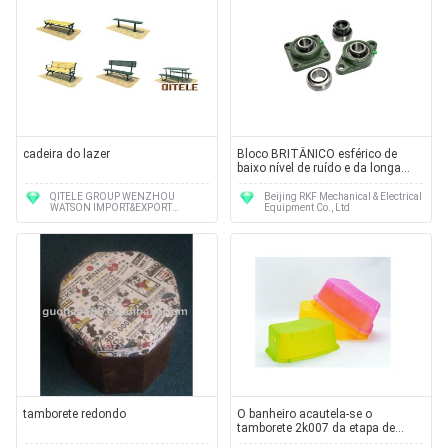
cadeira do lazer
Bloco BRITÂNICO esférico de
baixo nível de ruído e da longa
vida de descanso que carrega
ISO9001, ISO14001
QITELE GROUP WENZHOU
Beijing RKF Mechanical & Electrical
WATSON IMPORT&EXPORT
Equipment Co., Ltd
CO.,LTD
tamborete redondo
O banheiro acautela-se o
tamborete 2k007 da etapa de
Chirdren, mercadorias sanitários