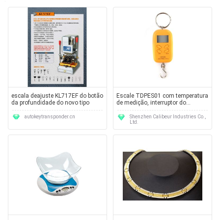
escala deajuste KL717EF do botão
Escale TDPES01 com temperatura
da profundidade do novo tipo
de medição, interruptor do
quilograma/libra/onça, auto sem
energia
autokeytransponder.cn
Shenzhen Calibeur Industries Co.,
Ltd.