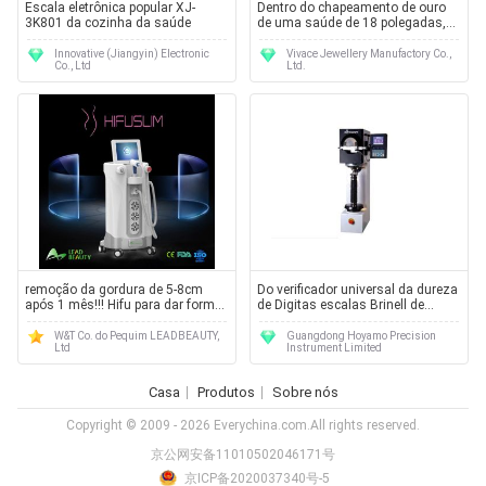
Escala eletrônica popular XJ-
Dentro do chapeamento de ouro
3K801 da cozinha da saúde
de uma saúde de 18 polegadas,
chapeamento do IPS na colar de
aço inoxidável de superfície
Innovative (Jiangyin) Electronic
Vivace Jewellery Manufactory Co.,
Co., Ltd
Ltd.
remoção da gordura de 5-8cm
Do verificador universal da dureza
após 1 mês!!! Hifu para dar forma
de Digitas escalas Brinell de
do corpo
Vickers Rockwell para testar
metais
W&T Co. do Pequim LEADBEAUTY,
Guangdong Hoyamo Precision
Ltd
Instrument Limited
Casa
Produtos
Sobre nós
Copyright © 2009 - 2026 Everychina.com.All rights reserved.
京公网安备11010502046171号
京ICP备2020037340号-5