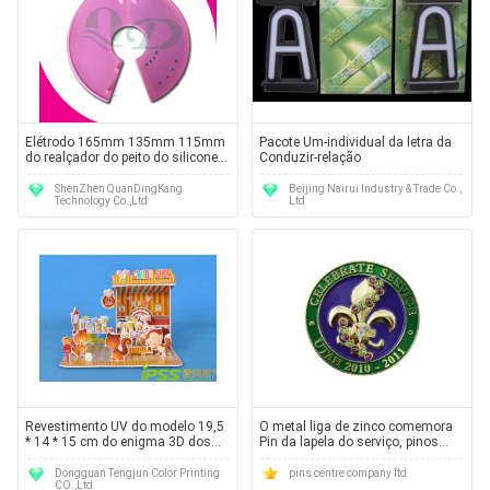
Elétrodo 165mm 135mm 115mm
Pacote Um-individual da letra da
do realçador do peito do silicone
Conduzir-relação
de QD-GJB004P
ShenZhen QuanDingKang
Beijing Nairui Industry & Trade Co.,
Technology Co.,Ltd
Ltd
Revestimento UV do modelo 19,5
O metal liga de zinco comemora
* 14 * 15 cm do enigma 3D dos
Pin da lapela do serviço, pinos
doces AHOP da espuma mini
macios do esmalte com cristal de
rocha, ouro chapeado
Dongguan Tengjun Color Printing
pins centre company ltd
CO.,Ltd