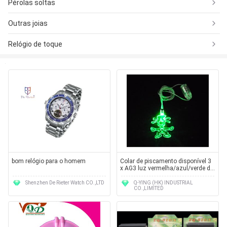
Pérolas soltas
Outras joias
Relógio de toque
bom relógio para o homem
Colar de piscamento disponível 3
x AG3 luz vermelha/azul/verde do
picosegundo
Shenzhen De Rieter Watch CO.,LTD
Q-YING (HK) INDUSTRIAL
CO.,LIMITED