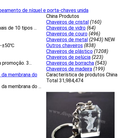
eamento de níquel e porta-chaves unida
China Produtos
Chaveiros de cristal
(160)
is de 10 tipos ...
Chaveiros de vidro
(64)
Chaveiros de couro
(496)
Chaveiros de metal
(2943)
NEW
℃-±50℃
Outros chaveiros
(838)
Chaveiros de plástico
(1208)
Chaveiros de pelúcia
(223)
a promoção. 3...
Chaveiros de borracha
(543)
Chaveiros de madeira
(199)
es da membrana do
Característica de produtos China
Total 31,984,474
 da membrana do ...