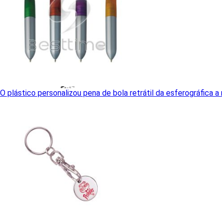
O plástico personalizou pena de bola retrátil da esferográfica 