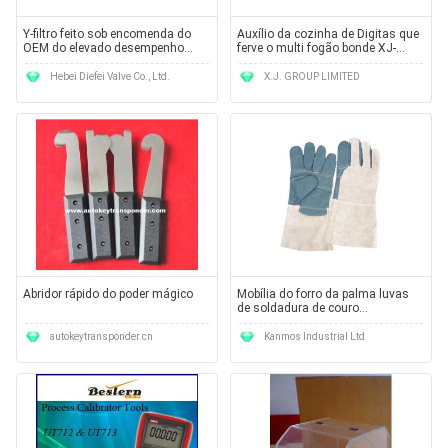
Y-filtro feito sob encomenda do
Auxílio da cozinha de Digitas que
OEM do elevado desempenho
ferve o multi fogão bonde XJ-
para remover as impurezas do
9K108
meio
Hebei Diefei Valve Co., Ltd.
X.J. GROUP LIMITED
Abridor rápido do poder mágico
Mobília do forro da palma luvas
de soldadura de couro
remendadas reforçadas da meia
11101-1
autokeytransponder.cn
Kanmos Industrial Ltd