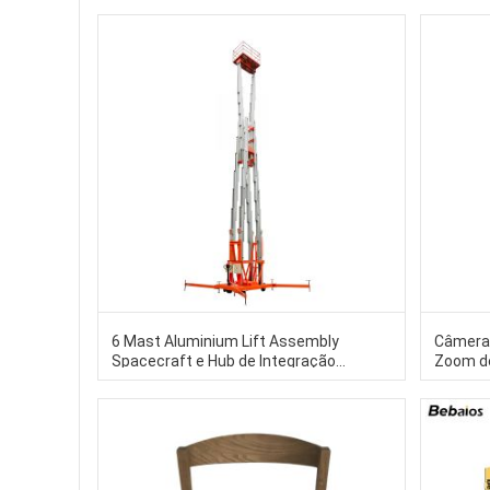
6 Mast Aluminium Lift Assembly
Câmera 
Spacecraft e Hub de Integração
Zoom de
Aeroespacial
luz LED
para na