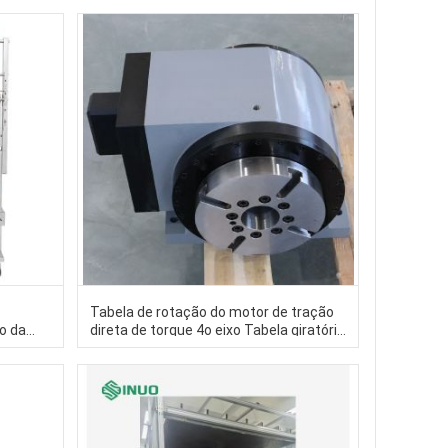
Elegança e Estilo aos Sapatos de
Mulheres
l
Tabela de rotação do motor de tração
ão da
direta de torque 4o eixo Tabela giratória
ulo
de precisão Tabela rotativa