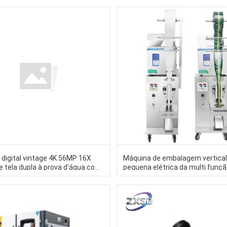
1000mm
digital vintage 4K 56MP 16X
Máquina de embalagem vertica
 tela dupla à prova d'água com
pequena elétrica da multi funç
 antivibração e foco automático
máquina de embalagem do grân
tação e mergulho