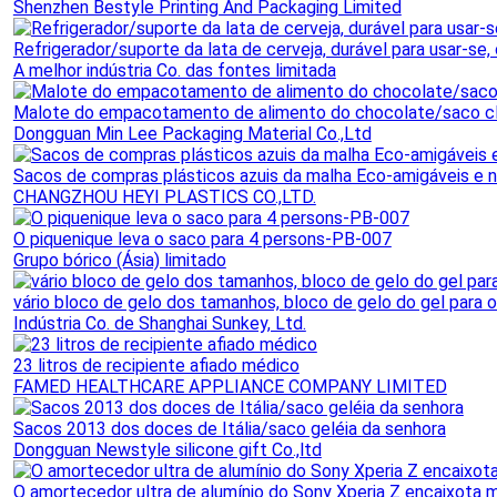
Shenzhen Bestyle Printing And Packaging Limited
Refrigerador/suporte da lata de cerveja, durável para usar-se
A melhor indústria Co. das fontes limitada
Malote do empacotamento de alimento do chocolate/saco cla
Dongguan Min Lee Packaging Material Co.,Ltd
Sacos de compras plásticos azuis da malha Eco-amigáveis e n
CHANGZHOU HEYI PLASTICS CO.,LTD.
O piquenique leva o saco para 4 persons-PB-007
Grupo bórico (Ásia) limitado
vário bloco de gelo dos tamanhos, bloco de gelo do gel para o a
Indústria Co. de Shanghai Sunkey, Ltd.
23 litros de recipiente afiado médico
FAMED HEALTHCARE APPLIANCE COMPANY LIMITED
Sacos 2013 dos doces de Itália/saco geléia da senhora
Dongguan Newstyle silicone gift Co.,ltd
O amortecedor ultra de alumínio do Sony Xperia Z encaixota m