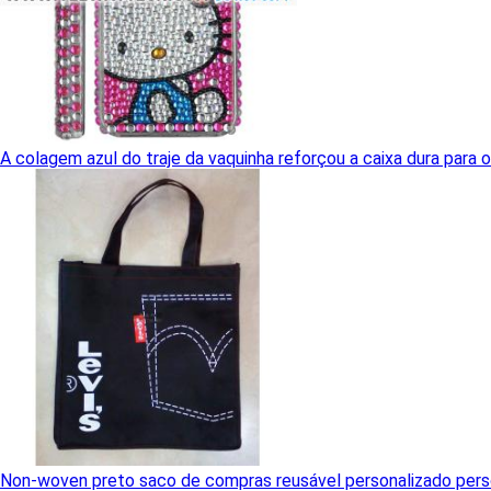
A colagem azul do traje da vaquinha reforçou a caixa dura para 
Non-woven preto saco de compras reusável personalizado perso