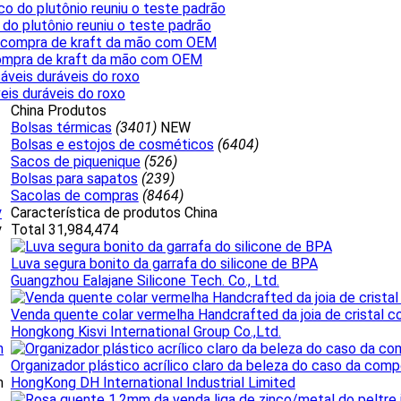
do plutônio reuniu o teste padrão
 compra de kraft da mão com OEM
is duráveis do roxo
China Produtos
Bolsas térmicas
(3401)
NEW
Bolsas e estojos de cosméticos
(6404)
Sacos de piquenique
(526)
Bolsas para sapatos
(239)
Sacolas de compras
(8464)
y
Característica de produtos China
y
Total 31,984,474
Luva segura bonito da garrafa do silicone de BPA
Guangzhou Ealajane Silicone Tech. Co., Ltd.
Venda quente colar vermelha Handcrafted da joia de cristal 
Hongkong Kisvi International Group Co.,Ltd.
m
Organizador plástico acrílico claro da beleza do caso da com
m
HongKong DH International Industrial Limited