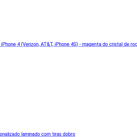
o iPhone 4 (Verizon, AT&T, iPhone 4S) - magenta do cristal de ro
nalizado laminado com tiras dobro