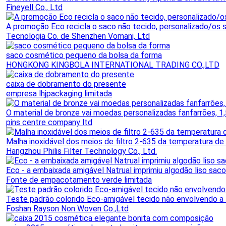
Fineyell Co., Ltd
A promoção Eco recicla o saco não tecido, personalizado/os
Tecnologia Co. de Shenzhen Vomani, Ltd
saco cosmético pequeno da bolsa da forma
HONGKONG KINGBOLA INTERNATIONAL TRADING CO.,LTD
caixa de dobramento do presente
empresa lhjpackaging limitada
O material de bronze vai moedas personalizadas fanfarrões, 1
pins centre company ltd
Malha inoxidável dos meios de filtro 2-635 da temperatura de M
Hangzhou Philis Filter Technology Co., Ltd.
Eco - a embaixada amigável Natrual imprimiu algodão liso saco
Fonte de empacotamento verde limitada
Teste padrão colorido Eco-amigável tecido não envolvendo a 
Foshan Rayson Non Woven Co.,Ltd