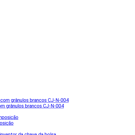
com grânulos brancos CJ-N-004
posição