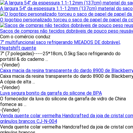
A largura 54" da espessura 1.1-1.2mm (137cm) material do saco 
O logotipo personalizado torceu o saco de papel de papel da
Sacos de compras não tecidos dobráveis de pouco peso reusáve
Com o comércio conduz
7" multifuncional saco refrigerando MEADOS DE dobrável,
Heatshift quente
7" (7 polegadas)-----25*18cm, 0.5kg Saco refrigerando do
portátil & do caderno ...
-
(Vender)
Caixa macia da resina transparente do dardo 8900 de Blackberr
Caixa macia da resina transparente do dardo 8900 de Blackberr
A cópia de alta ...
-
(Vender)
Luva segura bonito da garrafa do silicone de BPA
O fornecedor da luva do silicone da garrafa de vidro de China
fornece as ...
-
(Vender)
Venda quente colar vermelha Handcrafted da joia de cristal co
grânulos brancos CJ-N-004
Venda quente colar vermelha Handcrafted da joia de cristal co
grânulos brancos ...