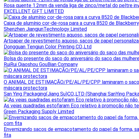
Rosa quente 1.2mm da venda liga de zinco/metal do peltre in
EXCELLENT GIFT LIMITED
Caixa de alumínio cor-de-rosa para a curva 8520 de Blackberry
Shenzhen JiangjunTechnology Limited
Artpaper de revestimento aquoso, sacos de papel personaliz
Dongguan Tengjun Color Printing CO.,Ltd
Bolsa do presente do saco do aniversário do saco das mulher
RuiRui Qiaoshou GouBian Company
O ANIMAL DE ESTIMAÇÃO/PE/AL/PE/CPP laminaram o saco d
máscara protectora
San Ying Packaging(Jiang Su)CO.,LTD (Shanghai SanYing Packag
As veias quadradas estofaram Eco relativo à promoção não te
Green Packaging Supply Limited
Envernizando sacos de empacotamento do papel da forma, s
fita