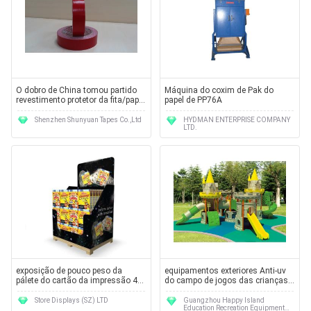
O dobro de China tomou partido
Máquina do coxim de Pak do
revestimento protetor da fita/papel
papel de PP76A
crepom/dobro o mais forte tomou
partido fita do GV ISO9001
Shenzhen Shunyuan Tapes Co.,Ltd
HYDMAN ENTERPRISE COMPANY
LTD.
exposição de pouco peso da
equipamentos exteriores Anti-uv
pálete do cartão da impressão 4C
do campo de jogos das crianças
deslocada para o alimento de
com bloco de borracha HA-09201
petisco que mostra nas lojas
do coxim da coluna
Store Displays (SZ) LTD
Guangzhou Happy Island
Education Recreation Equipment