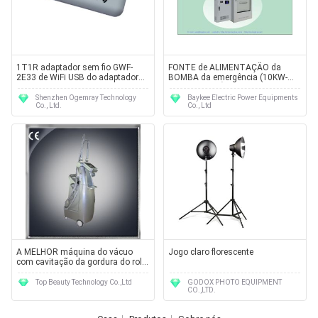
1T1R adaptador sem fio GWF-
FONTE de ALIMENTAÇÃO da
2E33 de WiFi USB do adaptador
BOMBA da emergência (10KW-
do modo 802.11b/g 54Mbps USB
200KW) TRIFÁSICA
Shenzhen Ogemray Technology
Baykee Electric Power Equipments
Co., Ltd.
Co., Ltd
A MELHOR máquina do vácuo
Jogo claro florescente
com cavitação da gordura do rolo
+M80 do motor roller+pattern
roller+slip
Top Beauty Technology Co.,Ltd
GODOX PHOTO EQUIPMENT
CO.,LTD.