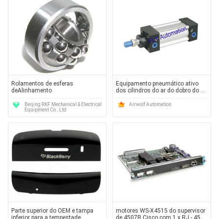
Rolamentos de esferas
Equipamento pneumático ativo
deAlinhamento
dos cilindros do ar do dobro do SI
Φ32-200mm com o coxim de
20mm 26mm
Beijing RKF Mechanical & Electrical
Airwolf Automation
Equipment Co., Ltd
Parte superior do OEM e tampa
motores WS-X4515 do supervisor
inferior para a tempestade
de 4507R Cisco com 1 x RJ - 45