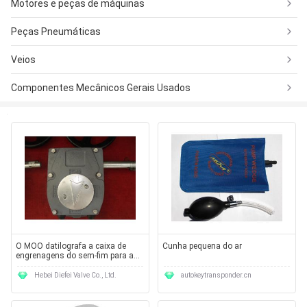
Motores e peças de máquinas
Peças Pneumáticas
Veios
Componentes Mecânicos Gerais Usados
O MOO datilografa a caixa de
Cunha pequena do ar
engrenagens do sem-fim para a
finalidade do sistema hidráulico
Hebei Diefei Valve Co., Ltd.
autokeytransponder.cn