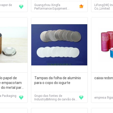
alumínio da liga
familiar
 vapor de
Guangzhou Xingfa
LiFong(HK) In
Performance Equipment
Co.,Limited
Co.,Ltd（Guangzhou Xingyuan
Performance Equipment
Co.,Ltd）
do papel de
Tampas da folha de alumínio
caixa redon
e empacotam
para o copo do iogurte
do metal para
esente
a Packaging
Grupo das fontes de
empresa lhjp
Industry&Mining de carvão de
Shandong China