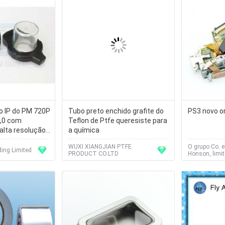
o IP do PM 720P
Tubo preto enchido grafite do
PS3 novo or
,0 com
Teflon de Ptfe queresiste para
 alta resolução
a química
WUXI XIANGJIAN PTFE
O grupo Co. e
ing Limited
PRODUCT CO.LTD
Honson, limi