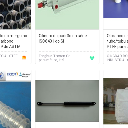
do do mergulho
Cilindro do padrão da série
O branco en
carbono
ISO6431 do SI
tubo/tubul
19 de ASTM
PTFE para 
ção
cabo
ECIAL STEEL
Fenghua Teason Co.
QINGDAO B
pneumático, Ltd
INDUSTRIAL 