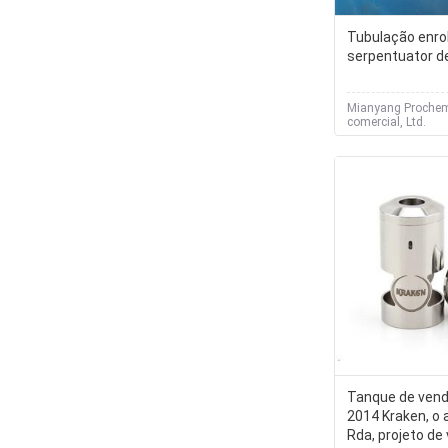
Tubulação enrol
serpentuator d
Mianyang Proche
comercial, Ltd.
Tanque de vend
2014 Kraken, o
Rda, projeto de 