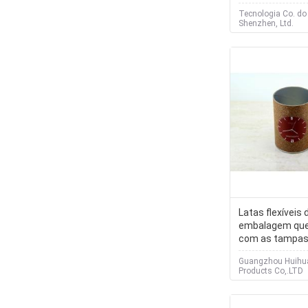
cigarros
Tecnologia Co. do
Shenzhen, Ltd.
Latas flexíveis 
embalagem qu
com as tampas 
o t-shirt e o pr
Guangzhou Huihu
Products Co,.LTD