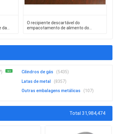
O recipiente descartável do
TOPELE B
e da
empacotamento de alimento do
junção el
revestimento aquoso feito sob
terminais 
encomenda encaixota ZY-FO06
inspeção 
7)
Cilindros de gás
(5435)
NEW
Latas de metal
(8357)
Outras embalagens metálicas
(107)
Total 31,984,474