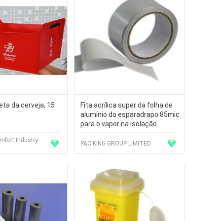
ta da cerveja, 15
Fita acrílica super da folha de
alumínio do esparadrapo 85mic
para o vapor na isolação
jacketing ALU da folha
fort Industry
PAC KING GROUP LIMITED