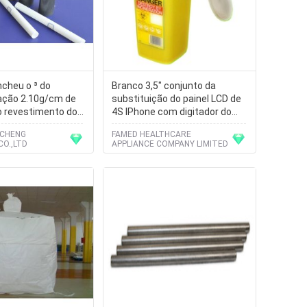
cheu o ³ do
Branco 3,5" conjunto da
ação 2.10g/cm de
substituição do painel LCD de
o revestimento do
4S IPhone com digitador do
quadro
OCHENG
FAMED HEALTHCARE
CO.,LTD
APPLIANCE COMPANY LIMITED