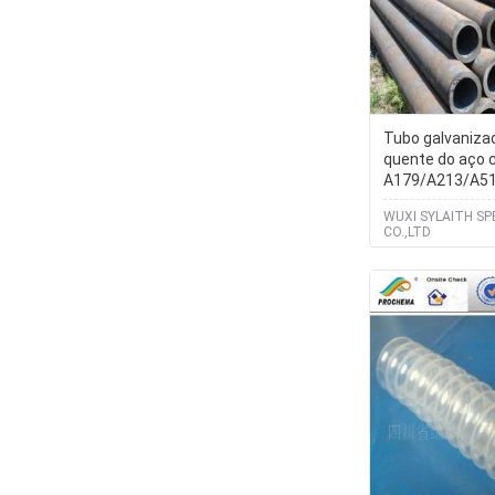
Tubo galvaniza
quente do aço 
A179/A213/A5
para a constru
WUXI SYLAITH SP
CO.,LTD