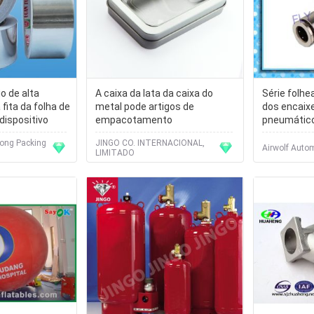
o de alta
A caixa da lata da caixa do
Série folhe
fita da folha de
metal pode artigos de
dos encaix
dispositivo
empacotamento
pneumático
controle do
ong Packing
JINGO CO. INTERNACIONAL,
Airwolf Auto
LIMITADO