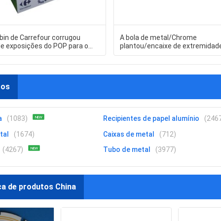
in de Carrefour corrugou
A bola de metal/Chrome
de exposições do POP para o
plantou/encaixe de extremidad
mento de alimento do pacote
mola gás da braçadeira
tos
a
(1083)
Recipientes de papel alumínio
(246
NEW
tal
(1674)
Caixas de metal
(712)
(4267)
Tubo de metal
(3977)
NEW
ca de produtos China