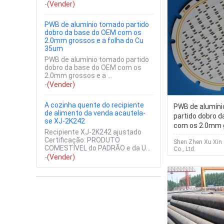
-
(Vender)
PWB de alumínio tomado partido
dobro da base do OEM com os
2.0mm grossos e a folha do Cu
35um
PWB de alumínio tomado partido
dobro da base do OEM com os
2.0mm grossos e a ...
-
(Vender)
A cozinha quente do recipiente
PWB de alumín
de alimento da venda acautela-
partido dobro 
se XJ-2K242
com os 2.0mm 
Recipiente XJ-2K242 ajustado
folha do Cu 35
Certificação: PRODUTO
Shen Zhen Xu Xin
COMESTÍVEL do PADRÃO e da UE
Co., Ltd.
...
-
(Vender)