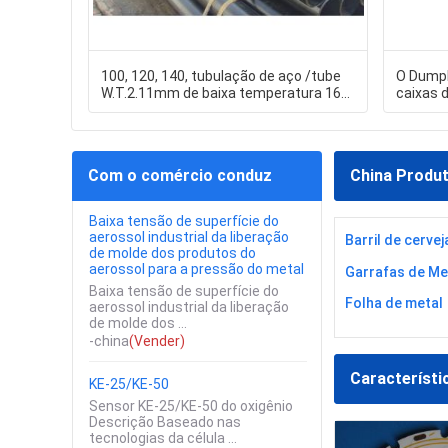
100, 120, 140, tubulação de aço /tube
O Dumpb
W.T.2.11mm de baixa temperatura 160
caixas 
- 60mm
envolvi
Com o comércio conduz
China Produ
Baixa tensão de superfície do
aerossol industrial da liberação
Barril de cervej
de molde dos produtos do
aerossol para a pressão do metal
Garrafas de Me
Baixa tensão de superfície do
Folha de metal
aerossol industrial da liberação
de molde dos ...
-china
(Vender)
Característi
KE-25/KE-50
Sensor KE-25/KE-50 do oxigênio
Descrição Baseado nas
tecnologias da célula ...