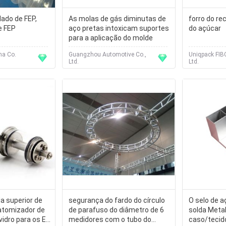
ado de FEP,
As molas de gás diminutas de
forro do re
e FEP
aço pretas intoxicam suportes
do açúcar
para a aplicação do molde
ma Co.
Guangzhou Automotive Co.,
Uniqpack FIB
Ltd.
Ltd.
a superior de
segurança do fardo do círculo
O selo de a
 atomizador de
de parafuso do diâmetro de 6
solda Metal
vidro para os E-
medidores com o tubo do
caso/tecid