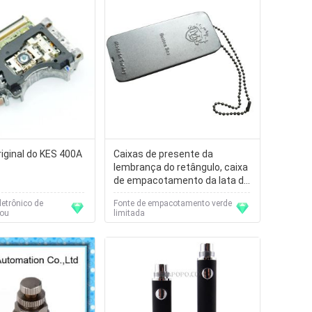
iginal do KES 400A
Caixas de presente da
lembrança do retângulo, caixa
de empacotamento da lata do
metal com logotipo
letrônico de
Fonte de empacotamento verde
personalizado
tou
limitada