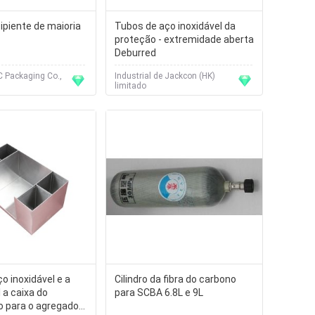
cipiente de maioria
Tubos de aço inoxidável da
proteção - extremidade aberta
Deburred
C Packaging Co.,
Industrial de Jackcon (HK)
limitado
ço inoxidável e a
Cilindro da fibra do carbono
 a caixa do
para SCBA 6.8L e 9L
o para o agregado