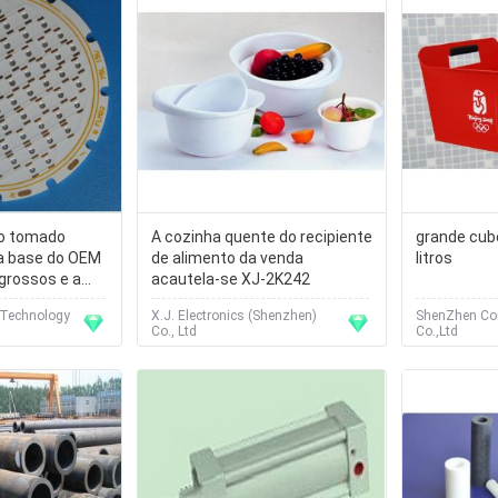
io tomado
A cozinha quente do recipiente
grande cube
da base do OEM
de alimento da venda
litros
grossos e a
acautela-se XJ-2K242
um
 Technology
X.J. Electronics (Shenzhen)
ShenZhen Com
Co., Ltd
Co.,Ltd