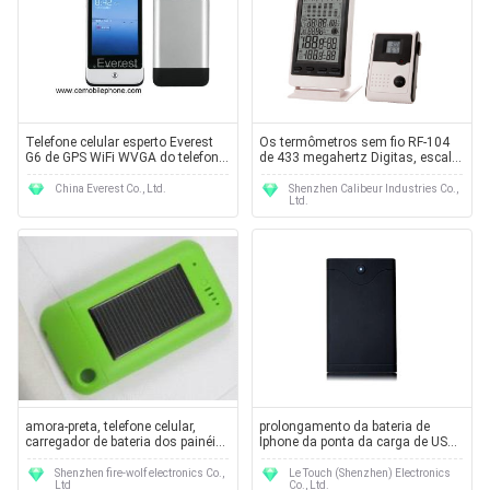
Telefone celular esperto Everest
Os termômetros sem fio RF-104
G6 de GPS WiFi WVGA do telefone
de 433 megahertz Digitas, escala
celular de Android
de RX são -5℃ a 55℃ e a precisão
é ±1℃
China Everest Co., Ltd.
Shenzhen Calibeur Industries Co.,
Ltd.
amora-preta, telefone celular,
prolongamento da bateria de
carregador de bateria dos painéis
Iphone da ponta da carga de USB
solares do portátil 5V 500mA USB
da capacidade 2100mAh mini
para IPod
Shenzhen fire-wolf electronics Co.,
Le Touch (Shenzhen) Electronics
Ltd
Co., Ltd.