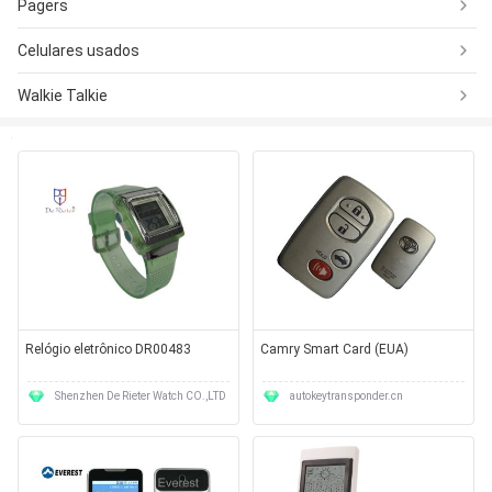
Pagers
Celulares usados
Walkie Talkie
Relógio eletrônico DR00483
Camry Smart Card (EUA)
Shenzhen De Rieter Watch CO.,LTD
autokeytransponder.cn