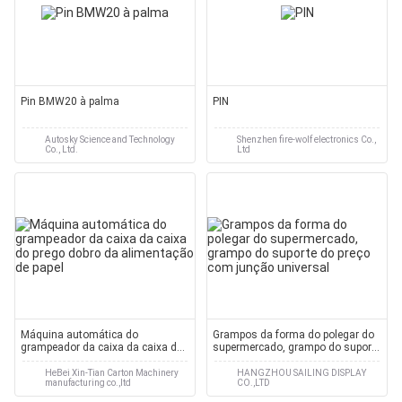
Pin BMW20 à palma
PIN
Autosky Science and Technology
Shenzhen fire-wolf electronics Co.,
Co., Ltd.
Ltd
Máquina automática do
Grampos da forma do polegar do
grampeador da caixa da caixa do
supermercado, grampo do suporte
prego dobro da alimentação de
do preço com junção universal
papel
HeBei Xin-Tian Carton Machinery
HANGZHOU SAILING DISPLAY
manufacturing co.,ltd
CO.,LTD