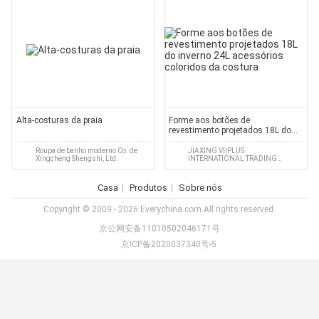
Alta-costuras da praia
Forme aos botões de
revestimento projetados 18L do
inverno 24L acessórios coloridos
da costura
Roupa de banho moderno Co. de
JIAXING VIIPLUS
Xingcheng Shengshi, Ltd.
INTERNATIONAL TRADING
CO.,LTD
Casa
Produtos
Sobre nós
Copyright © 2009 - 2026 Everychina.com.All rights reserved.
京公网安备11010502046171号
京ICP备2020037340号-5