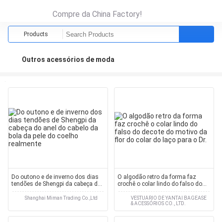
Compre da China Factory!
Products
Outros acessórios de moda
Do outono e de inverno dos dias
O algodão retro da forma faz
tendões de Shengpi da cabeça do
crochê o colar lindo do falso do
anel do cabelo da bola da pele do
decote do motivo da flor do colar
coelho realmente
do laço para o Dr.
Shanghai Miman Trading Co.,Ltd
VESTUÁRIO DE YANTAI BAGEASE
& ACESSÓRIOS CO., LTD.